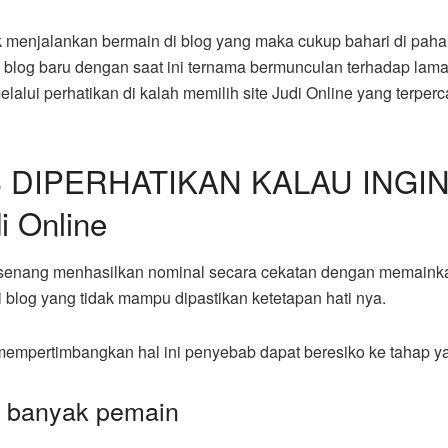
k menjalankan bermain di blog yang maka cukup bahari di pa
 blog baru dengan saat ini ternama bermunculan terhadap laman
lalui perhatikan di kalah memilih site Judi Online yang terpe
 DIPERHATIKAN KALAU INGI
 Online
ng senang menhasilkan nominal secara cekatan dengan memainka
 blog yang tidak mampu dipastikan ketetapan hati nya.
m mempertimbangkan hal ini penyebab dapat beresiko ke tahap y
an banyak pemain