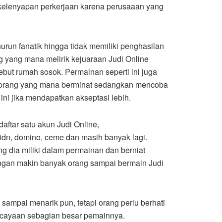
ng kelenyapan perkerjaan karena perusaaan yang
run fanatik hingga tidak memiliki penghasilan
g yang mana melirik kejuaraan Judi Online
sebut rumah sosok. Permainan seperti ini juga
 orang yang mana berminat sedangkan mencoba
i jika mendapatkan akseptasi lebih.
aftar satu akun Judi Online,
idn, domino, ceme dan masih banyak lagi.
 dia miliki dalam permainan dan berniat
engan makin banyak orang sampai bermain Judi
ampai menarik pun, tetapi orang perlu berhati
ercayaan sebagian besar pemainnya.