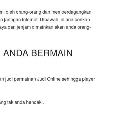
hami oleh orang-orang dan memperdagangkan
 jaringan internet. Dibawah ini ana berikan
rcaya dan jenjam dimainkan akan anda orang-
N ANDA BERMAIN
n judi permainan Judi Online sehingga player
ang tak anda hendaki.