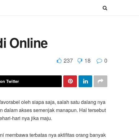
i Online
237
18
0
on Twitter
favorabel oleh siapa saja, salah satu dalang nya
an dalam akses semenjak manapun. Hal tersebut
ari-hari nya jika maju.
ni membawa terbatas nya aktifitas orang banyak