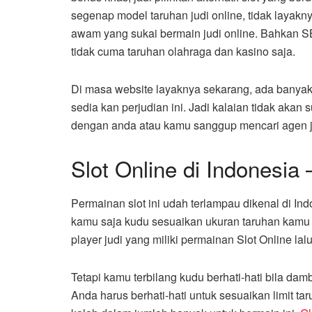
segenap model taruhan judi online, tidak layakn
awam yang sukai bermain judi online. Bahkan SB
tidak cuma taruhan olahraga dan kasino saja.
Di masa website layaknya sekarang, ada banyak
sedia kan perjudian ini. Jadi kalaian tidak aka
dengan anda atau kamu sanggup mencari agen j
Slot Online di Indonesia
Permainan slot ini udah terlampau dikenal di In
kamu saja kudu sesuaikan ukuran taruhan kamu 
player judi yang miliki permainan Slot Online l
Tetapi kamu terbilang kudu berhati-hati bila da
Anda harus berhati-hati untuk sesuaikan limit ta