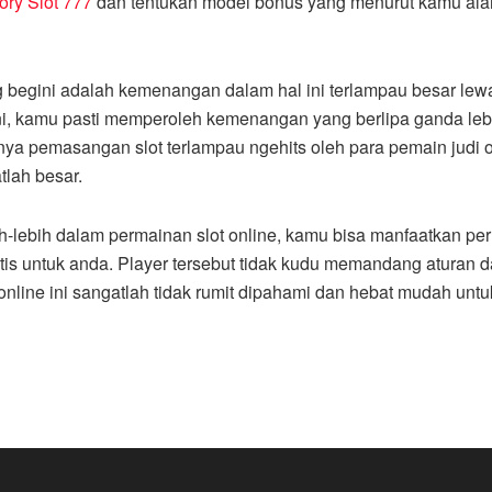
ory Slot 777
dan tentukan model bonus yang menurut kamu alan
 begini adalah kemenangan dalam hal ini terlampau besar lewa
i, kamu pasti memperoleh kemenangan yang berlipa ganda lebi
abnya pemasangan slot terlampau ngehits oleh para pemain jud
lah besar.
ih-lebih dalam permainan slot online, kamu bisa manfaatkan perm
is untuk anda. Player tersebut tidak kudu memandang aturan 
nline ini sangatlah tidak rumit dipahami dan hebat mudah untuk