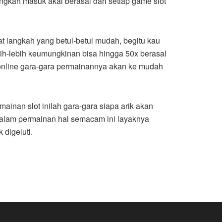
gkah masuk akal berasal dari setiap game slot
t langkah yang betul-betul mudah, begitu kau
h-lebih keumungkinan bisa hingga 50x berasal
i online gara-gara permainannya akan ke mudah
ainan slot inilah gara-gara siapa arik akan
dalam permainan hal semacam ini layaknya
 digeluti.