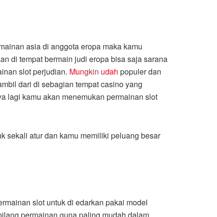
ermainan asia di anggota eropa maka kamu
an di tempat bermain judi eropa bisa saja sarana
inan slot perjudian.
Mungkin udah
populer dan
ambil dari di sebagian tempat casino yang
tnya lagi kamu akan menemukan permainan slot
k sekali atur dan kamu memiliki peluang besar
ermainan slot untuk di edarkan pakai model
a dibilang permainan guna paling mudah dalam