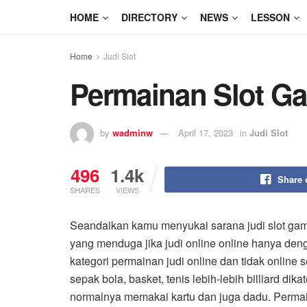
HOME
DIRECTORY
NEWS
LESSON
Home
Judi Slot
Permainan Slot Ga
by
wadminw
April 17, 2023
in
Judi Slot
496
1.4k
Share 
SHARES
VIEWS
Seandaikan kamu menyukai sarana judi slot game
yang menduga jika judi online online hanya den
kategori permainan judi online dan tidak online
sepak bola, basket, tenis lebih-lebih billiard 
normalnya memakai kartu dan juga dadu. Permain