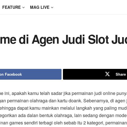
FEATURE
MAG LIVE
me di Agen Judi Slot Jud
on Facebook
Share 
 ini, apakah kamu telah sadar jika permainan judi online pun
gan permainan olahraga dan kartu doank. Sebenarnya, di agen j
 sehingga dapat kamu mainkan melalui langkah yang paling muda
dikategorikan ada dalan bentuk olahraga, lain sedang dengan mo
an games sendiri terbagi oleh sebab itu 2 kategori, permainan