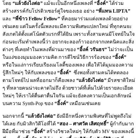
โดย
“
แล้วยังไงต่อ
”
แม้จะเป็นอีกหนึ่งเพลงที่
“อิ้งค์”
ได้ร่วม
สร้างสรรค์กับโปรดิวเซอร์คู่ใจของเธอ อย่าง
“พี่แทน LIPTA”
และ
“พี่ข้าว Fellow Fellow”
ที่คอยมาร่วมแต่งเพลงด้วยอย่าง
เช่นเคย แต่ในครั้งนี้เพลงจะมีความพิเศษแปลกใหม่ ที่ทุกคนจะ
สังเกตได้ตั้งแต่โน้ตตัวแรกที่ได้ยิน เพราะทั้งสามคนมีโจทย์ในใจ
ก่อนจะเริ่มทำเพลงนี้ว่า อยากจะลองก้าวออกจากเทคนิคและสิ่ง
ต่างๆ ที่เคยทำในเพลงที่ผ่านมาของ
“อิ้งค์ วรันธร”
ไม่ว่าจะเป็น
ในแง่ของมุมมองความคิด การดีไซน์วิธีการร้องของ
“อิ้งค์”
หรือในแง่การเรียบเรียงเมโลดี้ของเพลง เพื่อให้ได้มุมมองความ
รู้สึกใหม่ๆ ให้กับเพลงของ
“อิ้งค์”
ซึ่งพอทั้งสามคนได้ทดลอง
ตามโจทย์ไป ผลที่ออกมาก็คือเพลง
“
แล้วยังไงต่อ
”
มีรสชาติใหม่
ๆ ที่หลายคนน่าจะคาดไม่ถึง ด้วยซาวด์ที่เต็มไปด้วยรายละเอียด
ใหม่ๆ ให้เราได้ตื่นตาตื่นใจกัน แม้จะยังคงความเป็นเอกลักษณ์
บนความ Synth-Pop ของ
“อิ้งค์”
เหมือนเช่นเคย
นอกจากนี้
“
แล้วยังไงต่อ
”
ยังมีอีกหนึ่งความพิเศษที่ไม่พูดถึงไม่
ได้เลย กับมิวสิกวิดีโอที่ได้
“สอง – ศาศวัต เลิศฤทธิ์”
ผู้กำกับมาก
ฝีมือที่มาช่วย
“อิ้งค์”
สร้างวิชวลใหม่ๆ ให้กับตัว MV ของเพลงนี้