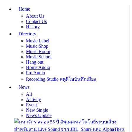
Home
About Us
Contact Us
History
Directory
Music Label
Music Shop
Music Room
Music School
Hang out
Home Audio
Pro Audio
Recording Studio สตูดิโอบันทึกเสียง
News
All
Activity
Event
New Single
News Update