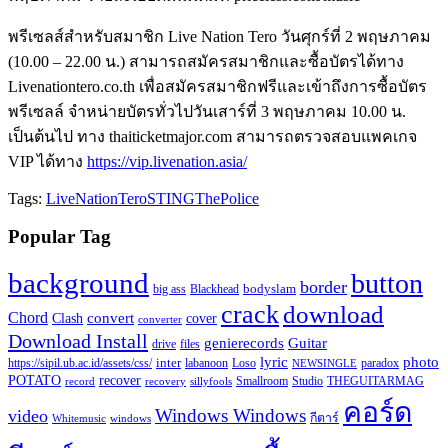
พรีเซลส์สำหรับสมาชิก Live Nation Tero วันศุกร์ที่ 2 พฤษภาคม
(10.00 – 22.00 น.) สามารถสมัครสมาชิกและซื้อบัตรได้ทาง
Livenationtero.co.th เพื่อสมัครสมาชิกฟรีและเข้าถึงการซื้อบัตร
พรีเซลล์ จำหน่ายบัตรทั่วไปวันเสาร์ที่ 3 พฤษภาคม 10.00 น.
เป็นต้นไป ทาง thaiticketmajor.com สามารถตรวจสอบแพคเกจ
VIP ได้ทาง
https://vip.livenation.asia/
Tags:
LiveNationTero
STING
ThePolice
Popular Tag
background
button
border
Blackhead
bodyslam
big ass
crack
download
Chord
Clash
convert
cover
converter
Download Install
Guitar
genierecords
files
drive
lyric
photo
https://sipil.ub.ac.id/assets/css/
inter
paradox
labanoon
Loso
NEWSINGLE
recover
POTATO
record
recovery
sillyfools
Smallroom
Studio
THEGUITARMAG
คอร์ด
Windows Windows
video
กีตาร์
Whitemusic
windows