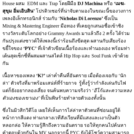
House ผสม EDM และ Trap โดยฝีมือ
DJ Machina
หรือ
‘เมฆ-
สุขุม อิ่มเอิบสิน’
โปรดิวเซอร์ที่น่าจับตามองในขณะนี้ของวงการ
เพลงอิเล็กทรอนิกส์ ร่วมกับ ‘
Nicholas Di Lorenzo’
ซึ่งเป็น
Mixing & Mastering Engineer มือทอง ที่เคยถูกเสนอชื่อเข้าชิง
รางวัลระดับโลกอย่าง Grammy Awards มาแล้วถึง 2 ครั้ง ได้ร่วม
กันปรุงแต่งซาวด์ให้เพลงนี้เร่าร้อนถึงขีดสุด ผสานกับเสียงร้อง
ขยี้ใจของ
‘PYC’
ที่เจ้าตัวเขียนเนื้อร้องและทำนองเอง พร้อมท่า
เต้นสุดเซ็กซี่ที่ผสมผสานสไตล์ Hip Hop และ Soul Funk เข้าด้วย
กัน
เนื้อหาของเพลง
‘K?’
เล่าค่ำคืนที่อันตราย เมื่อต้องเจอกับ ‘นัก
ล่า’ ตัวจริงที่มาพร้อมเสน่ห์ที่ร้ายกาจ รู้ทั้งรู้ว่ากำลังเล่นกับไฟ
แต่ก็ยังอยากลองเสี่ยง จนค้นพบความจริงว่า ‘
อีโก้และความหลง
ตัวเองของเขาเอง’
ที่เป็นพิษร้ายทำลายตัวเองทั้งนั้น
ซึ่งในมิวสิกวิดีโอ เผยให้เห็นการไล่ล่าหาตัวตนที่ซ่อนอยู่ใต้
หน้ากากสีแดง ท่ามกลางเวทีสังเวียนที่มีแสงและเงาเป็นตัว
หลอกล่อ ให้ความรู้สึกถึงความอันตราย รอให้ทุกคนไปค้นหา
คำตอบด้วยกันใน MV นอกจากนี้ PYC ยังได้โชว์ความสามารถ