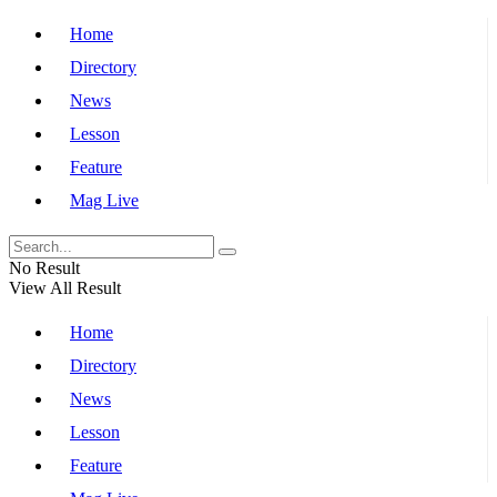
Home
Directory
News
Lesson
Feature
Mag Live
No Result
View All Result
Home
Directory
News
Lesson
Feature