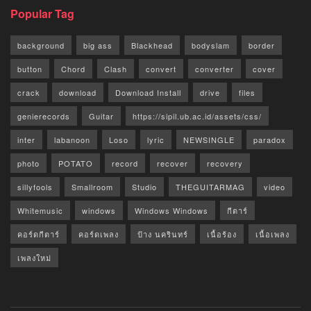
Popular Tag
background
big ass
Blackhead
bodyslam
border
button
Chord
Clash
convert
converter
cover
crack
download
Download Install
drive
files
genierecords
Guitar
https://sipil.ub.ac.id/assets/css/
inter
labanoon
Loso
lyric
NEWSINGLE
paradox
photo
POTATO
record
recover
recovery
sillyfools
Smallroom
Studio
THEGUITARMAG
video
Whitemusic
windows
Windows Windows
กีตาร์
คอร์ดกีตาร์
คอร์ดเพลง
ป้าง นครินทร์
เนื้อร้อง
เนื้อเพลง
เพลงใหม่