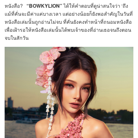
หนังสือ?
“BOWKYLION”
ได้ให้คำตอบที่ดูน่าสนใจว่า ‘ถึง
แม้ที่คั่นจะมีค่าแค่บางเวลา แต่อย่างน้อยก็ยังพอสำคัญในวันที่
หนังสือเล่มนั้นถูกอ่านไม่จบ ที่คั่นยังคงทำหน้าที่ถนอมหนังสือ
เพื่อเฝ้ารอให้หนังสือเล่มนั้นได้พบเจ้าของที่อ่านเธอจนถึงตอน
จบในสักวัน