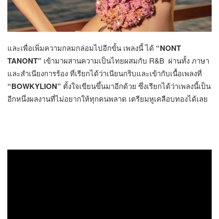
และเพื่อเพิ่มความกลมกล่อมไปอีกขั้น เพลงนี้ ได้
“NONT
TANONT”
เข้ามาผสานความเป็นไทยผสมกับ R&B ผ่านทั้ง ภาษา
และสำเนียงการร้อง ที่เรียกได้ว่าเนียนกริบและเข้ากับเนื้อเพลงที่
“BOWKYLION”
ตั้งใจเขียนขึ้นมาอีกด้วย ซึ่งเรียกได้ว่าเพลงนี้เป็น
อีกหนึ่งผลงานที่ไม่อยากให้ทุกคนพลาด เตรียมหูเคลือบทองได้เลย