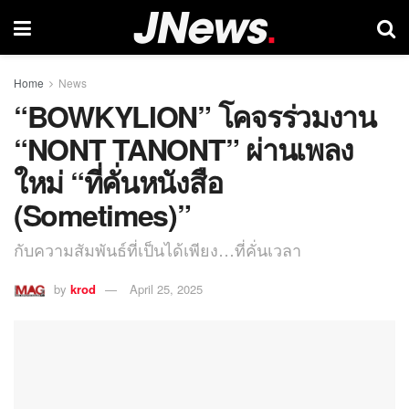
Home
News
“BOWKYLION” โคจรร่วมงาน
“NONT TANONT” ผ่านเพลง
ใหม่ “ที่คั่นหนังสือ
(Sometimes)”
กับความสัมพันธ์ที่เป็นได้เพียง…ที่คั่นเวลา
by
krod
April 25, 2025