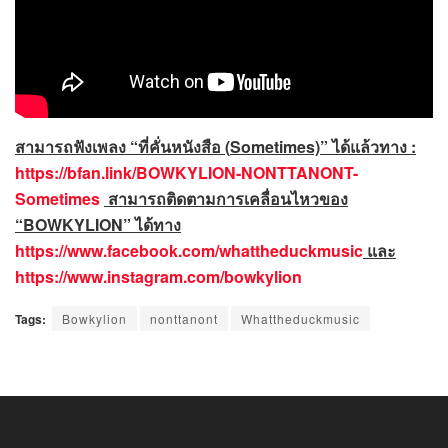
สามารถฟังเพลง “ที่คั่นหนังสือ (
Sometimes)” ได้แล้วทาง :
https://bfan.link/BOWKYLION-NONTTANONT-
Sometimes
สามารถติดตามการเคลื่อนไหวของ
“BOWKYLION” ได้ทาง
https://www.facebook.com/whattheduckmusic
และ
https://www.instagram.com/bowkylion
Tags:
Bowkylion
nonttanont
Whattheduckmusic