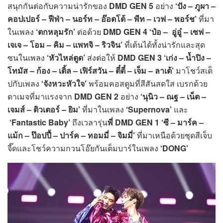
สนุกกันต่อกับความน่ารักของ
DMD GEN 5
อย่าง
‘ปัง – ภูผา –
คอปเปอร์ – ฟีฟ่า – นอร์ท – อ๊อตโต้ – พีท – เวฟ – พอร์ช’
ที่มา
ในเพลง
‘ตกหลุมรัก
’
ต่อด้วย
DMD GEN 4 ‘ป๋อ – อู่อู๋ – เซฟ –
เจเจ – โอม – คิม – แพทจิ – ริวจิน’
ที่เต้นได้ทั้งน่ารักและสุด
ซนในเพลง
‘หัวไหล่ตูด’
ส่งต่อให้
DMD GEN 3 ‘เก่ง – น้ำปิง –
โทมัส – ก้อง – เติ้ล – เฟิร์สวัน – ตี๋ตี๋ – เจ็ม – ลาเต้’
มาโชว์สเต็
ปกับเพลง
‘จังหวะหัวใจ’
พร้อมคอสตูมที่สีสันสดใส เบรกด้วย
ดาเมจที่มาแรงจาก
DMD GEN 2
อย่าง
‘นุนิว – ณฐ – เน็ต –
เจมส์ – ติวเตอร์ – ยิม’
ที่มาในเพลง
‘Supernova’
และ
‘Fantastic Baby’
ถึงเวลารุ่น
พี่
DMD GEN 1 ‘ซี – มาร์ค –
แม้ก – ป๊อปปี้ – ปาร์ค – ทอมมี่ – จิมมี่’
ที่มาเหนือด้วยชุดสีเจ็บ
จี๊ดและโชว์ความกวนโอ๊ยกันเต็มบาร์ในเพลง
‘DONG’