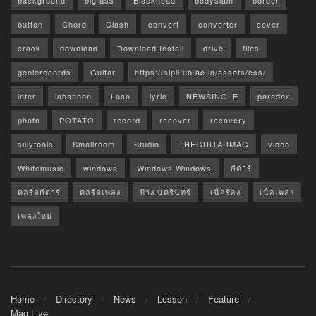
background
big ass
Blackhead
bodyslam
border
button
Chord
Clash
convert
converter
cover
crack
download
Download Install
drive
files
genierecords
Guitar
https://sipil.ub.ac.id/assets/css/
inter
labanoon
Loso
lyric
NEWSINGLE
paradox
photo
POTATO
record
recover
recovery
sillyfools
Smallroom
Studio
THEGUITARMAG
video
Whitemusic
windows
Windows Windows
กีตาร์
คอร์ดกีตาร์
คอร์ดเพลง
ป้าง นครินทร์
เนื้อร้อง
เนื้อเพลง
เพลงใหม่
Home
Directory
News
Lesson
Feature
Mag Live