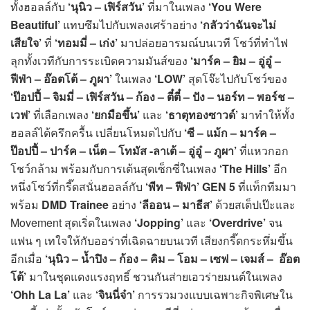
ทั้งฮอลล์กับ
‘นุนิว – เฟิร์สวัน’
ที่มาในเพลง
‘You Were
Beautiful’
แทบซึมไปกับเพลงเศร้าอย่าง
‘กลัวว่าฉันจะไม่
เสียใจ’
ที่
‘ทอมมี่ – เก่ง’
มาปล่อยอารมณ์บนเวที โชว์ที่ทำไฟ
ลุกทั้งเวทีกับการระเบิดความมันส์ของ
‘มาร์ค – ยิม – อู่อู๋ –
ฟีฟ่า – อ๊อตโต้ – ภูผา’
ในเพลง
‘LOW’
สุดโจ๊ะไปกับโชว์ของ
‘ป๊อปปี้ – จิมมี่ – เฟิร์สวัน – ก้อง – ตี๋ตี๋ – ปัง – นอร์ท – พอร์ช –
เวฟ’
ที่เลือกเพลง
‘ยกมือขึ้น
’
และ
‘ธาตุทองซาวด์’
มาทำให้ทั้ง
ฮอลล์ได้ครึกครื้น เปลี่ยนโหมดไปกับ
‘ซี – แม้ก – มาร์ค –
ป๊อปปี้ – ปาร์ค – เน็ต – โทมัส -ลาเต้ – อู่อู๋ – ภูผา’
ที่แหวกอก
โชว์กล้าม พร้อมกับการเต้นสุดเซ็กซี่ในเพลง
‘The Hills’
อีก
หนึ่งโชว์ที่กรี๊ดสนั่นฮอลล์กับ
‘พีท – ฟีฟ่า’ GEN 5
ที่แท็กทีมมา
พร้อม
DMD Trainee
อย่าง
‘ลีออน
– มาธีส’
ด้วยสเต็ปเป๊ะและ
Movement สุดเริ่ดในเพลง
‘Jopping’
และ
‘Overdrive’
จน
แฟน ๆ เทใจให้กับออร่าที่เฉิดฉายบนเวที เสียงกรี๊ดกระหึ่มขึ้น
อีกเมื่อ
‘นุนิว – น้ำปิง – ก้อง – คิม – โอม – เซฟ – เจมส์ – อ๊อต
โต้’
มาในชุดแดงแรงฤทธิ์ ชวนกันส่ายเอวร่ายมนต์ในเพลง
‘Ohh La La’
และ
‘จินนี่จ๋า’
การรวมวงแบบเฉพาะกิจพิเศษใน