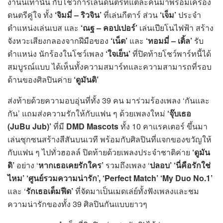
งานนี้เท่านั้น กับโชว์การเล่นดนตรีที่แต่ละคนมาพร้อมเครื่อง
ดนตรีคู่ใจ ทั้ง
‘จิมมี่ – ริวจิน’
ที่เล่นกีตาร์ ส่วน
‘เจ็ม’
ประจำ
ตำแหน่งเล่นเบส และ
‘ณฐ – คอปเปอร์’
เล่นเปียโนไฟฟ้า สร้าง
จังหวะเสียงกลองจากฝีมือของ
‘เน็ต’
และ
‘ทอมมี่ – เติ้ล’
รับ
ตำแหน่ง นักร้องในโชว์เพลง
‘ใจเย็น’
ที่ปิดท้ายโชว์พาร์ทนี้ได้
สมบูรณ์แบบ ได้เห็นทั้งความสมาร์ทและความสามารถที่รอบ
ด้านของศิลปินค่าย
‘ดูมันดิ’
ส่งท้ายด้วยความอบอุ่นที่ทั้ง 39 คน มาร่วมร้องเพลง ‘กันและ
กัน’ แถมส่งความรักให้กับแฟน ๆ ด้วยเพลงใหม่
‘จุ๊บเธอ
(
JuBu Jub)’
ที่มี
DMD Mascots
ทั้ง 10 คาแรคเตอร์ ขึ้นมา
เล่นซุกซนสร้างสีสันบนเวที พร้อมกับศิลปินที่แจกของขวัญให้
กับแฟน ๆ ไปทั่วฮอลล์ ปิดท้ายด้วยเพลงประจำชาติค่าย
‘ดูมัน
ดิ
’
อย่าง ‘
หากเธอเคยรักใคร’
รวมถึงเพลง ‘
ปลอบ’ ‘นี่คือรักใช่
ไหม’ ‘ศูนย์รวมความน่ารัก’, ‘Perfect Match’ ‘My Duo No.1’
และ ‘
รักเธอเต็มฟีด’
ที่จัดมาเป็นเมดเล่ย์ทั้งฟังเพลงและชม
ความน่ารักของทั้ง 39 ศิลปินกันแบบยาวๆ