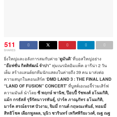
511
SHARES
ยิ่งใหญ่และอลังการสมกับค่าย
‘ดูมันดิ’
ที่บอสใหญ่อย่าง
“อ๊อฟชั่น กิตติพัฒน์ จำปา”
ทุ่มเนรมิตอิมแพ็ค อารีน่า 2 วัน
เต็ม สร้างแลนด์ยกทีมนักแสดงในค่ายถึง 39 คน มาส่งต่อ
ความสนุกในคอนเสิร์ต ‘
DMD LAND 3 : THE FINAL LAND
“LAND OF FUSION” CONCERT’
ที่บูสต์เอเนอจี้ร่วมเสิร์ฟ
ความมันส์ นำโดย
ซี พฤกษ์ พานิช
, ป๊อบปี้ รัชพงศ์ อโนมกิติ,
แม้ก กรธัสส์ รุจีรัตนาวรพันธุ์, ปาร์ค ภาณุภัทร อโนมกิติ,
มาร์ค สรณ์ธรรศ บัวงาม, จิมมี่ กานต์ กฤษณะพันธ์, ทอมมี่
สิทธิโชค เผือกพูลผล, นุนิว ชวรินทร์ เพริศพิริยะวงศ์, ณฐ ณฐ