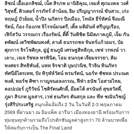
สิชณ์ เอื้อเอกสิชฌ์, เน็ต สิรภพ มานิธิคุณ, เจมส์ ศุภมงคล วงศ์
วิสุทธิ์, ติวเตอร์ กรภัทร์ ลำน้อย, ยิม ปริญญากรณ์ ขันสวะ, เก่ง
หฤษฎ์ บัวย้อย, น้ำปิง นภัสกร ปิงเมือง, โทมัส ธีร์ทัศน์ จึงมณี
รัตน์, ก้อง ก้องภพ จิโรจน์มนตรี, เติ้ล มติมันท์ ศรีบุญเรือง,
เฟิร์สวัน วรรณกร เรืองรัตน์, ตี๋ตี๋ วันพิชิต นิมิตภาคภูมิ, เจ็ม กัน
ตพัฒน์ เตวิชพัฒนพงศ์, ลาเต้ ธนรรถชล จันทร์เเก้วอมร, ป๋อ
ศุภการ จิรโชติกุล, อู่อู๋ ธนภูมิ เศรษฐสิทธิกุล, เซฟ วรพงษ์ วา
เลาะ, เจเจ รัชพล พรพินิต, โอม ธนกฤต เจียมจรรยา, คิม
พงศธร สิทธิพันธ์, แพท จิรชาติ บุษปวนิช, ริวจิน ทินภัทร
ทัศนีย์ไตรเทพ, ปัง พิรุฬห์วัตน์ พรมรัตน์, นอร์ท ชัชพล ประณต
พงศ์, พอร์ช ศิฑา กาญจนอลงกรณ, ฟีฟ่า ธนัช โอสายไทย,
คอปเปอร์ ภูริวัจน์ โชติรัตนศักดิ์, อ๊อตโต้ สรนันท์ สุขสวัสดิ์,
ภูผา สิรภพ มูลสาร, เวฟ ธนภัทร ตันสกุล และ พีท ชณันวิชญ์
รุ่งสิริประเสริฐ
สนุกเต็มอิ่มถึง 2 วัน ในวันที่ 2-3 พฤษภาคม
2569 ที่ผ่านมา ณ อิมแพ็ค อารีน่า เมืองทองธานี พร้อมกับการ
ทุ่มทุนทุกด้านรวมถึงโปรดักชันมูลค่าสูงกว่า 70 ล้านบาทเพื่อ
ให้สมกับการเป็น The Final Land