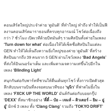
คอนเสิร์ตใหญ่ประจำค่าย ‘ดูมันดิ’ ที่ทำใหญ่ ทำถึง ทำให้เป็นฟี
ลงานคอนเสิร์ตมาราธอนที่ครบทุกอารมณ์ โชว์ต่อเนื่องถึง
กว่า 7 ชั่วโมง เปิดเวทีด้วยบีทมันส์ๆ รวมศิลปินทั้งค่ายในเพลง
‘Turn down for what’
ต่อเนื่องให้ได้เช็คชื่อศิลปินในแต่ละ
GEN ทำให้ได้เห็นถึงความยิ่งใหญ่ของค่าย ‘ดูมันดิ’ ที่สร้าง
ศิลปินมากถึง 39 คนจาก 5 GEN ผ่านโชว์เพลง
‘Bad Angels’
ที่ส่งให้อินเนอร์มาเต็ม และเพิ่มดาเมจความเท่ขึ้นไปอีกใน
เพลง
‘Blinding Light’
สนุกกันต่อกับพาร์ทที่ชวนให้ตื่นเต้นทุกโชว์ ทั้งการเปิดตัวสุด
ลึกลับบนจานบินที่ลงจอดบนเวทีของ
‘นุนิว’
ที่ฟาดไม่ยั้งใน
เพลง
‘
FXCK UP THE WORLD’
มันส์กันต่อกับบอยกรุ๊ป
‘DEXX’
ที่สมาชิกอย่าง
‘ตี๋ตี๋ – ป๋อ – เจมส์ – ติวเตอร์ – ยิม – อู่
อู๋’
มิกซ์ 3 เพลง ทั้ง
‘Clang Clang’
รวมถึง
‘TOKYO DRIFT’