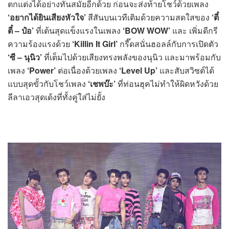
ตกแต่งได้อย่างทันสมัยอีกด้วย ก่อนจะส่งท้ายโชว์ด้วยเพลง
‘อยากได้ยินเสียงหัวใจ’
สีสันบนเวทีเติมด้วยความสดใสของ
‘ตี๋
ตี๋ – ป๋อ’
ที่เต้นสุดแข็งแรงในเพลง
‘BOW WOW’
และ เพิ่มดีกรี
ความร้องแรงด้วย
‘Killin It Girl’
กรี๊ดสนั่นฮอลล์กับการเปิดตัว
‘ซี – นุนิว
’
ที่เต็มไปด้วยเสียงทรงพลังของนุนิว และมาพร้อมกับ
เพลง
‘Power’
ต่อเนื่องด้วยเพลง
‘Level Up’
และสับสวิซต์ได้
แบบสุดขั้วกับโชว์เพลง
‘เชพบ๊ะ’
ที่ท่อนฮุคไม่ทำให้ผิดหวังด้วย
ลีลาเอวสุดเด้งที่ทั้งคู่ใส่ไม่ยั้ง