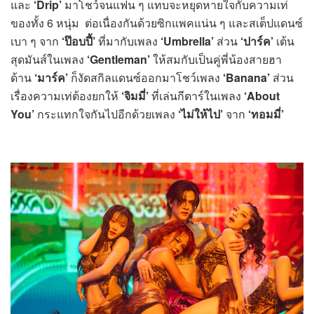
และ
‘Drip’
มาโชว์จนแฟน ๆ แทบจะหยุดหายใจกับความเท่
ของทั้ง 6 หนุ่ม ต่อเนื่องกันด้วยซิกแพคแน่น ๆ และสเต็ปแดนซ์
เบา ๆ จาก
‘ป๊อบปี้’
ที่มากับเพลง
‘Umbrella’
ส่วน
‘ปาร์ค’
เต้น
สุดมันส์ในเพลง
‘Gentleman’
ให้สมกับเป็นคู่พี่น้องสายฮา
ด้าน
‘มาร์ค’
ก็งัดสกิลแดนซ์ออกมาโชว์เพลง
‘Banana’
ส่วน
เรื่องความเท่ต้องยกให้
‘จิมมี่’
ที่เล่นกีตาร์ในเพลง
‘About
You’
กระแทกใจกันไปอีกด้วยเพลง
‘ไม่ให้ไป’
จาก
‘ทอมมี่’