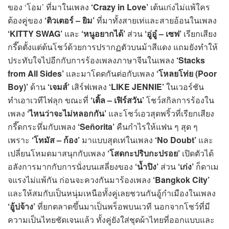
ของ ‘โอม’ ที่มาในเพลง
‘Crazy in Love’
เต้นเก่งไม่แพ้ใคร
ต้องคู่ของ
‘ติวเตอร์ – ยิม’
ที่มาทั้งสายเท่และสายอ้อนในเพลง
‘KITTY SWAG’
และ
‘หนูอยากได้’
ส่วน
‘อู่อู๋ – เซฟ’
เรียกเสียง
กรี๊ดตั้งแต่ต้นโชว์ด้วยการปรากฏตัวบนม้าสีแดง แถมยังทำให้
ประทับใจไปอีกกับการร้องเพลงภาษาจีนในเพลง
‘Stacks
from All Sides’
และมาโดดกันต่อกับเพลง
‘โหลยโท่ย (Poor
Boy)’
ด้าน
‘เจมส์
’
เสิร์ฟเพลง
‘LIKE JENNIE’
ในเวอร์ชัน
ทำเอาเวทีไฟลุก ขณะที่
‘เติ้ล – เฟิร์สวัน’
โชว์สกิลการร้องใน
เพลง
‘ไหนว่าจะไม่หลอกกัน’
และโชว์เอวสุดพริ้วที่เรียกเสียง
กรี๊ดกระหึ่มกับเพลง
‘Señorita’
คืนกำไรให้แฟน ๆ สุด ๆ
เพราะ
‘โทมัส – ก้อง’
มาแบบสุดเท่ในเพลง
‘No Doubt’
และ
เปลี่ยนโหมดมาสนุกกับเพลง
‘โสดกะปริบกะปรอย’
เปิดตัวได้
อลังการมากกับการนั่งบนเสลี่ยงของ
‘น้ำปิง’
ส่วน
‘เก่ง’
ก็ดาเม
จแรงไม่แพ้กัน ก่อนจะควงกันมาร้องเพลง
‘Bangkok City’
และให้สมกับเป็นหนุ่มเหนือทั้งคู่เลยชวนกันอู้กำเมืองในเพลง
‘อู้บ่จ้าง’
ที่ยกตลาดขึ้นมาเป็นพร็อพบนเวที นอกจากโชว์ที่มี
ความเป็นไทยชัดเจนแล้ว ทั้งคู่ยังใส่ชุดผ้าไทยที่ออกแบบและ