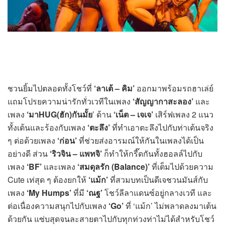
ชวนยิ้มไปตลอดทั้งโชว์ที่
‘ลาเต้ – คิม’
ออกมาพร้อมรถฮาเล่ย์
แถมโปรยความน่ารักทั่วเวทีในเพลง
‘สัญญากาสะลอง’
และ
เพลง
‘มาHUG(ฮัก)กันมั้ย
’ ด้าน
‘เน็ต – เจเจ’
เสิร์ฟเพลง 2 แนว
ทั้งเต้นและร้องกับเพลง
‘ตะลึง’
ที่ทำเอาตะลึงไปกับท่าเต้นจริง
ๆ ต่อด้วยเพลง
‘ก่อน’
ที่ช่วยส่งอารมณ์ให้กันในเพลงได้เป็น
อย่างดี ส่วน
‘ริวจิน – แพทจิ’
ก็ทำให้กรี๊ดกันทั้งฮอลล์ไปกับ
เพลง
‘
BF’
และเพลง
‘สมดุลรัก (Balance)’
ที่เต็มไปด้วยความ
Cute เท่สุด ๆ ต้องยกให้
‘แม้ก’
ที่สวมบทเป็นดีเจชวนมันส์กับ
เพลง
‘
My Humps’
ที่มี
‘ณฐ’
โชว์ลีลาแดนซ์อยู่กลางเวที และ
ต่อเนื่องความสนุกไปกับเพลง
‘Go’
ที่ ‘แม้ก’ ไม่พลาดลงมาเต้น
ด้วยกัน แซ่บสุดจนละสายตาไปกับทุกท่วงท่าไม่ได้สำหรับโชว์