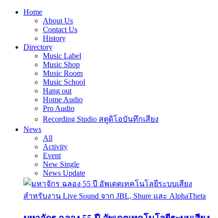
Home
About Us
Contact Us
History
Directory
Music Label
Music Shop
Music Room
Music School
Hang out
Home Audio
Pro Audio
Recording Studio สตูดิโอบันทึกเสียง
News
All
Activity
Event
New Single
News Update