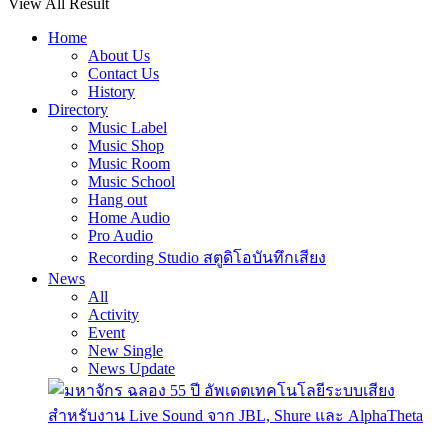
View All Result
Home
About Us
Contact Us
History
Directory
Music Label
Music Shop
Music Room
Music School
Hang out
Home Audio
Pro Audio
Recording Studio สตูดิโอบันทึกเสียง
News
All
Activity
Event
New Single
News Update