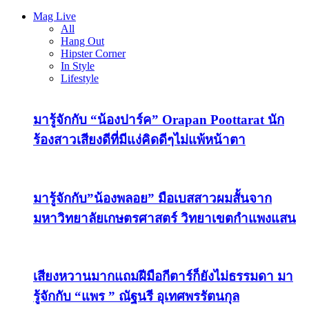
Mag Live
All
Hang Out
Hipster Corner
In Style
Lifestyle
มารู้จักกับ “น้องปาร์ค” Orapan Poottarat นัก
ร้องสาวเสียงดีที่มีแง่คิดดีๆไม่แพ้หน้าตา
มารู้จักกับ”น้องพลอย” มือเบสสาวผมสั้นจาก
มหาวิทยาลัยเกษตรศาสตร์ วิทยาเขตกำแพงแสน
เสียงหวานมากแถมฝีมือกีตาร์ก็ยังไม่ธรรมดา มา
รู้จักกับ “แพร ” ณัฐนรี อุเทศพรรัตนกุล