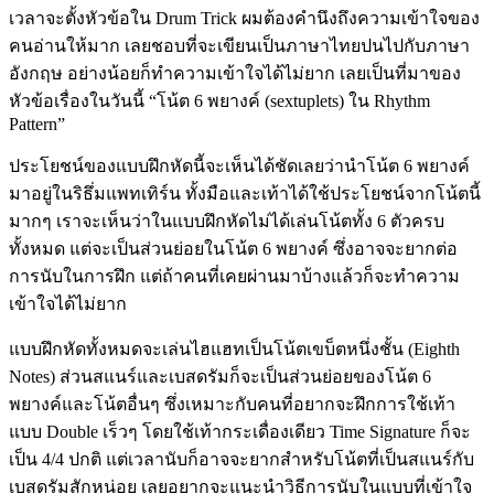
เวลาจะตั้งหัวข้อใน Drum Trick ผมต้องคำนึงถึงความเข้าใจของ
คนอ่านให้มาก เลยชอบที่จะเขียนเป็นภาษาไทยปนไปกับภาษา
อังกฤษ อย่างน้อยก็ทำความเข้าใจได้ไม่ยาก เลยเป็นที่มาของ
หัวข้อเรื่องในวันนี้ “โน้ต 6 พยางค์ (sextuplets) ใน Rhythm
Pattern”
ประโยชน์ของแบบฝึกหัดนี้จะเห็นได้ชัดเลยว่านำโน้ต 6 พยางค์
มาอยู่ในริธึ่มแพทเทิร์น ทั้งมือและเท้าได้ใช้ประโยชน์จากโน้ตนี้
มากๆ เราจะเห็นว่าในแบบฝึกหัดไม่ได้เล่นโน้ตทั้ง 6 ตัวครบ
ทั้งหมด แต่จะเป็นส่วนย่อยในโน้ต 6 พยางค์ ซึ่งอาจจะยากต่อ
การนับในการฝึก แต่ถ้าคนที่เคยผ่านมาบ้างแล้วก็จะทำความ
เข้าใจได้ไม่ยาก
แบบฝึกหัดทั้งหมดจะเล่นไฮแฮทเป็นโน้ตเขบ็ตหนึ่งชั้น (Eighth
Notes) ส่วนสแนร์และเบสดรัมก็จะเป็นส่วนย่อยของโน้ต 6
พยางค์และโน้ตอื่นๆ ซึ่งเหมาะกับคนที่อยากจะฝึกการใช้เท้า
แบบ Double เร็วๆ โดยใช้เท้ากระเดื่องเดียว Time Signature ก็จะ
เป็น 4/4 ปกติ แต่เวลานับก็อาจจะยากสำหรับโน้ตที่เป็นสแนร์กับ
เบสดรัมสักหน่อย เลยอยากจะแนะนำวิธีการนับในแบบที่เข้าใจ