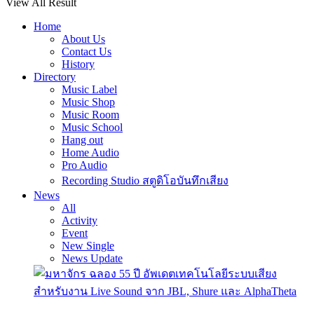
View All Result
Home
About Us
Contact Us
History
Directory
Music Label
Music Shop
Music Room
Music School
Hang out
Home Audio
Pro Audio
Recording Studio สตูดิโอบันทึกเสียง
News
All
Activity
Event
New Single
News Update