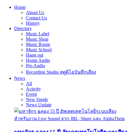
Home
About Us
Contact Us
History
Directory
Music Label
Music Shop
Music Room
Music School
Hang out
Home Audio
Pro Audio
Recording Studio สตูดิโอบันทึกเสียง
News
All
Activity
Event
New Single
News Update