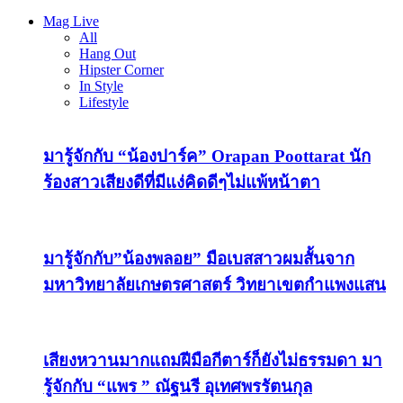
Mag Live
All
Hang Out
Hipster Corner
In Style
Lifestyle
มารู้จักกับ “น้องปาร์ค” Orapan Poottarat นัก
ร้องสาวเสียงดีที่มีแง่คิดดีๆไม่แพ้หน้าตา
มารู้จักกับ”น้องพลอย” มือเบสสาวผมสั้นจาก
มหาวิทยาลัยเกษตรศาสตร์ วิทยาเขตกำแพงแสน
เสียงหวานมากแถมฝีมือกีตาร์ก็ยังไม่ธรรมดา มา
รู้จักกับ “แพร ” ณัฐนรี อุเทศพรรัตนกุล