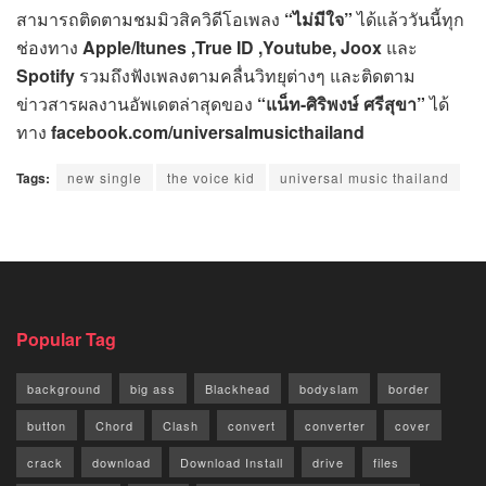
สามารถติดตามชมมิวสิควิดีโอเพลง
“ไม่มีใจ”
ได้แล้ววันนี้ทุก
ช่องทาง
Apple/Itunes ,True ID ,Youtube, Joox
และ
Spotify
รวมถึงฟังเพลงตามคลื่นวิทยุต่างๆ และติดตาม
ข่าวสารผลงานอัพเดตล่าสุดของ
“แน็ท-ศิริพงษ์ ศรีสุขา”
ได้
ทาง
facebook.com/universalmusicthailand
Tags:
new single
the voice kid
universal music thailand
Popular Tag
background
big ass
Blackhead
bodyslam
border
button
Chord
Clash
convert
converter
cover
crack
download
Download Install
drive
files