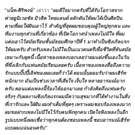
“แน็ท-ศิริพงษ์”
เล่าว่า
“ผมดีใจมากครับที่ได้รับโอกาสจาก
ค่ายยูนิเวอซัล มิวสิค ไทยแลนด์ ผลักดันให้ผมได้เป็นศิลปิน
ตามที่ผมใฝ่ฝันเอาไว้ สำคัญที่สุดผมขอบคุณผู้ใหญ่ทุกคน และ
ทีมงานทุกส่วนที่เกี่ยวข้อง ที่เปิดโอกาสนำเพลงไม่มีใจ ที่ผม
แต่งเอาไว้สมัยเรียนชั้นมัธยมศึกษาปีที่ 1 มาทำเป็นซิงเกิลแรก
ให้ผมครับ สำหรับเพลงไม่มีใจเป็นแนวดนตรีเพื่อชีวิตที่ทันสมัย
เหมาะกับยุคนี้ เนื้อหาของเพลงบอกเลยว่าผมแต่งขึ้นเองในวัน
ที่พึ่งเลิกกับแฟนสมัยเรียนเลยครับ เนื้อหาของเพลงสื่อถึงความ
รักแบบปั๊ปปี้เลิฟของผมเลยก็ว่าได้ ตอนนั้นยอมรับว่าผมเฮิร์ท
หนักมาก มันเป็นช่วงเวลาที่เสียใจ เจ็บใจ หลายอารมณ์มาก
ครับ ตอนแต่งเพลงนี้ร้องไห้ออกมาเลย กำลังคิดถึงแฟนครับ
จริงๆ กับผลงานซิงเกิลแรกผมมีความสุขมากที่ได้ทำงานในสิ่ง
ที่เรารักและใฝ่ฝัน ผมทำเต็มที่สุดๆ เพราะผมชอบร้องเพลงมาก
ผมขอฝากเพลงไม่มีใจไว้กับคนฟังทุกคน เปิดใจฟังเพลงในอีก
รูปแบบหนึ่งผมเชื่อว่าทุกคนต้องชอบเพลงนี้ ชอบอารมณ์เฮิร์ท
แบบผมแน่นอนครับ
”