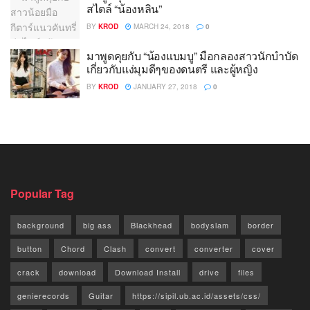
สไตล์ “น้องหลิน”
BY
KROD
MARCH 24, 2018
0
มาพูดคุยกับ “น้องแบมบู” มือกลองสาวนักบำบัด
เกี่ยวกับแง่มุมดีๆของดนตรี และผู้หญิง
BY
KROD
JANUARY 27, 2018
0
Popular Tag
background
big ass
Blackhead
bodyslam
border
button
Chord
Clash
convert
converter
cover
crack
download
Download Install
drive
files
genierecords
Guitar
https://sipil.ub.ac.id/assets/css/