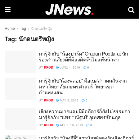
Home
Tag
นักดนตรีหญิง
Tag:
นักดนตรีหญิง
มารู้จักกับ “น้องปาร์ค” Orapan Poottarat นัก
ร้องสาวเสียงดีที่มีแง่คิดดีๆไม่แพ้หน้าตา
BY
KROD
JUNE 1, 2019
0
มารู้จักกับ”น้องพลอย” มือเบสสาวผมสั้นจาก
มหาวิทยาลัยเกษตรศาสตร์ วิทยาเขต
กำแพงแสน
BY
KROD
MAY 3, 2019
0
เสียงหวานมากแถมฝีมือกีตาร์ก็ยังไม่ธรรมดา
มารู้จักกับ “แพร ” ณัฐนรี อุเทศพรรัตนกุล
BY
KROD
APRIL 19, 2019
0
มารู้จักกับ “น้องจีจี้” สาวน้อยผู้หลงรักเสียงกีตาร์