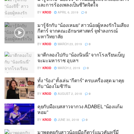
และการร้องเพลงเป็นชีวิตจิตใจ
BY
KROD
APRIL 6, 2019
0
มารู้จักกับ “น้องเหมย” สาวน้อยผู้หลงรักในเสียง
กีตาร์ จากคณะอักษรศาสตร์ จุฬาลงกรณ์
มหาวิทยาลัย
BY
KROD
MARCH 23, 2019
0
มาตีกลองไปกับ “น้องนินนี่” จากโรงเรียนเบ็ญ
จะมะมหาราช อุบลฯ
BY
KROD
MARCH 2, 2019
0
ทั้ง “ร้อง” ทั้งเล่น “กีตาร์” ครบเครื่องสุด มาคุย
กับ “น้องโมชิ”กัน
BY
KROD
AUGUST 2, 2018
0
คุยกับมือเบสสาวจากวง ADABEL “น้องแก้ม
หอม”
BY
KROD
JUNE 30, 2018
0
มาพูดคุยกับสาวน้อยมือกีตาร์แนวคันทรี่มี