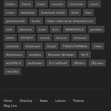
button
Chord
Clash
convert
converter
cover
crack
download
Download Install
drive
files
genierecords
Guitar
https://sipil.ub.ac.id/assets/css/
inter
labanoon
Loso
lyric
NEWSINGLE
paradox
photo
POTATO
record
recover
recovery
sillyfools
Smallroom
Studio
THEGUITARMAG
video
Whitemusic
windows
Windows Windows
กีตาร์
คอร์ดกีตาร์
คอร์ดเพลง
ป้าง นครินทร์
เนื้อร้อง
เนื้อเพลง
เพลงใหม่
Home
Directory
News
Lesson
Feature
Mag Live