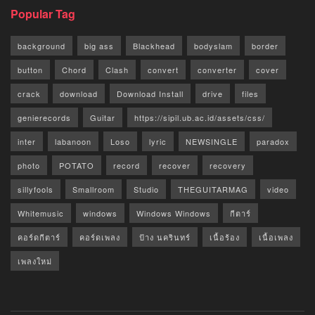
Popular Tag
background
big ass
Blackhead
bodyslam
border
button
Chord
Clash
convert
converter
cover
crack
download
Download Install
drive
files
genierecords
Guitar
https://sipil.ub.ac.id/assets/css/
inter
labanoon
Loso
lyric
NEWSINGLE
paradox
photo
POTATO
record
recover
recovery
sillyfools
Smallroom
Studio
THEGUITARMAG
video
Whitemusic
windows
Windows Windows
กีตาร์
คอร์ดกีตาร์
คอร์ดเพลง
ป้าง นครินทร์
เนื้อร้อง
เนื้อเพลง
เพลงใหม่