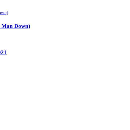
ee Man Down)
021