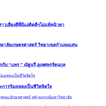
วเสียงดีที่มีแง่คิดดีๆไม่แพ้หน้าตา
วิทยาลัยเกษตรศาสตร์ วิทยาเขตกำแพงแสน
ักกับ “แพร ” ณัฐนรี อุเทศพรรัตนกุล
และการร้องเพลงเป็นชีวิตจิตใจ