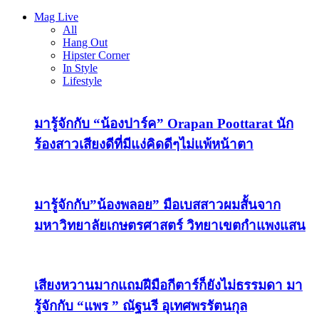
Mag Live
All
Hang Out
Hipster Corner
In Style
Lifestyle
มารู้จักกับ “น้องปาร์ค” Orapan Poottarat นัก
ร้องสาวเสียงดีที่มีแง่คิดดีๆไม่แพ้หน้าตา
มารู้จักกับ”น้องพลอย” มือเบสสาวผมสั้นจาก
มหาวิทยาลัยเกษตรศาสตร์ วิทยาเขตกำแพงแสน
เสียงหวานมากแถมฝีมือกีตาร์ก็ยังไม่ธรรมดา มา
รู้จักกับ “แพร ” ณัฐนรี อุเทศพรรัตนกุล