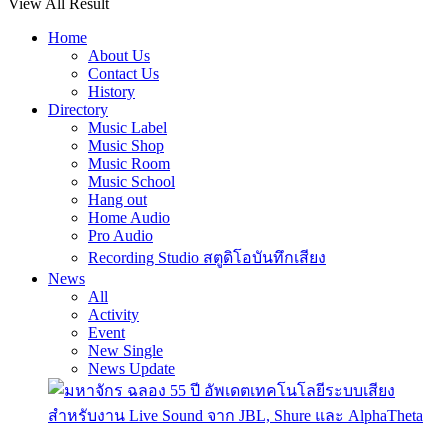
View All Result
Home
About Us
Contact Us
History
Directory
Music Label
Music Shop
Music Room
Music School
Hang out
Home Audio
Pro Audio
Recording Studio สตูดิโอบันทึกเสียง
News
All
Activity
Event
New Single
News Update