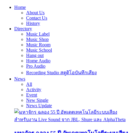
Home
About Us
Contact Us
History
Directory
Music Label
Music Shop
Music Room
Music School
Hang out
Home Audio
Pro Audio
Recording Studio สตูดิโอบันทึกเสียง
News
All
Activity
Event
New Single
News Update