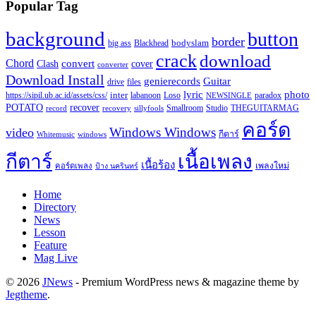
Popular Tag
background
button
border
Blackhead
bodyslam
big ass
crack
download
Chord
Clash
convert
cover
converter
Download Install
Guitar
genierecords
files
drive
lyric
photo
https://sipil.ub.ac.id/assets/css/
inter
paradox
labanoon
Loso
NEWSINGLE
recover
POTATO
record
recovery
sillyfools
Smallroom
Studio
THEGUITARMAG
คอร์ด
Windows Windows
video
กีตาร์
Whitemusic
windows
กีตาร์
เนื้อเพลง
เนื้อร้อง
เพลงใหม่
คอร์ดเพลง
ป้าง นครินทร์
Home
Directory
News
Lesson
Feature
Mag Live
© 2026
JNews
- Premium WordPress news & magazine theme by
Jegtheme
.