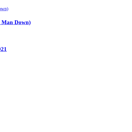
ee Man Down)
021