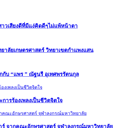
วเสียงดีที่มีแง่คิดดีๆไม่แพ้หน้าตา
วิทยาลัยเกษตรศาสตร์ วิทยาเขตกำแพงแสน
ักกับ “แพร ” ณัฐนรี อุเทศพรรัตนกุล
และการร้องเพลงเป็นชีวิตจิตใจ
กีตาร์ จากคณะอักษรศาสตร์ จุฬาลงกรณ์มหาวิทยาลัย