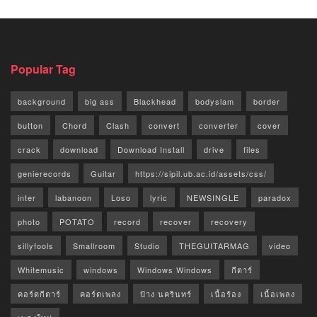
Popular Tag
background
big ass
Blackhead
bodyslam
border
button
Chord
Clash
convert
converter
cover
crack
download
Download Install
drive
files
genierecords
Guitar
https://sipil.ub.ac.id/assets/css/
inter
labanoon
Loso
lyric
NEWSINGLE
paradox
photo
POTATO
record
recover
recovery
sillyfools
Smallroom
Studio
THEGUITARMAG
video
Whitemusic
windows
Windows Windows
กีตาร์
คอร์ดกีตาร์
คอร์ดเพลง
ป้าง นครินทร์
เนื้อร้อง
เนื้อเพลง