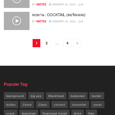
BY
NATTEE
JANUARY 24, 2020
0
พบพาน : COCKTAIL (คอร์ดเพลง)
BY
NATTEE
JANUARY 20, 2020
0
1
2
…
4
Popular Tag
background
big ass
Blackhead
bodyslam
border
button
Chord
Clash
convert
converter
cover
crack
download
Download Install
drive
files