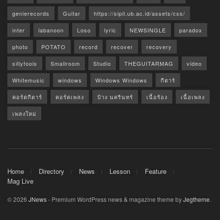
genierecords
Guitar
https://sipil.ub.ac.id/assets/css/
inter
labanoon
Loso
lyric
NEWSINGLE
paradox
photo
POTATO
record
recover
recovery
sillyfools
Smallroom
Studio
THEGUITARMAG
video
Whitemusic
windows
Windows Windows
กีตาร์
คอร์ดกีตาร์
คอร์ดเพลง
ป้าง นครินทร์
เนื้อร้อง
เนื้อเพลง
เพลงใหม่
Home
Directory
News
Lesson
Feature
Mag Live
© 2026
JNews
- Premium WordPress news & magazine theme by
Jegtheme
.