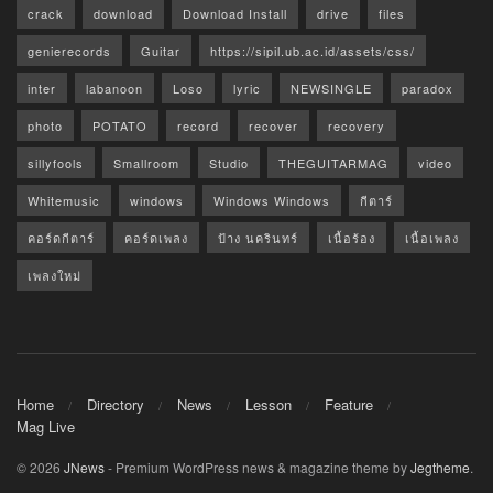
crack
download
Download Install
drive
files
genierecords
Guitar
https://sipil.ub.ac.id/assets/css/
inter
labanoon
Loso
lyric
NEWSINGLE
paradox
photo
POTATO
record
recover
recovery
sillyfools
Smallroom
Studio
THEGUITARMAG
video
Whitemusic
windows
Windows Windows
กีตาร์
คอร์ดกีตาร์
คอร์ดเพลง
ป้าง นครินทร์
เนื้อร้อง
เนื้อเพลง
เพลงใหม่
Home
Directory
News
Lesson
Feature
Mag Live
© 2026
JNews
- Premium WordPress news & magazine theme by
Jegtheme
.