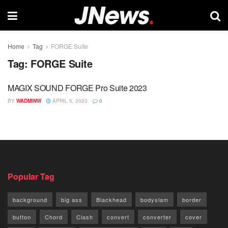
Home
Tag
FORGE Suite
Tag:
FORGE Suite
MAGIX SOUND FORGE Pro Suite 2023
BY
WADMINW
APRIL 5, 2023
0
Popular Tag
background
big ass
Blackhead
bodyslam
border
button
Chord
Clash
convert
converter
cover