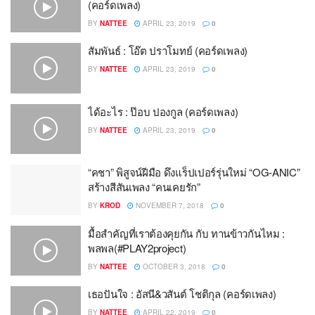
(คอร์ดเพลง)
BY
NATTEE
APRIL 23, 2019
0
สัมพันธ์ : โอ๊ต ปราโมทย์ (คอร์ดเพลง)
BY
NATTEE
APRIL 23, 2019
0
ได้อะไร : ป๊อบ ปองกูล (คอร์ดเพลง)
BY
NATTEE
APRIL 23, 2019
0
“คชา” พิสูจน์ฝีมือ ดึงแร็ปเปอร์รุ่นใหม่ “OG-ANIC”
สร้างสีสันเพลง “คนเคยรัก”
BY
KROD
NOVEMBER 7, 2018
0
มื้อสำคัญที่เราต้องคุยกัน กับ ทานข้าวกันไหม :
พลพล(#PLAY2project)
BY
NATTEE
OCTOBER 3, 2018
0
เธอปันใจ : อัสนี&วสันต์ โชติกุล (คอร์ดเพลง)
BY
NATTEE
APRIL 22, 2019
0