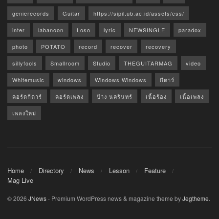
genierecords
Guitar
https://sipil.ub.ac.id/assets/css/
inter
labanoon
Loso
lyric
NEWSINGLE
paradox
photo
POTATO
record
recover
recovery
sillyfools
Smallroom
Studio
THEGUITARMAG
video
Whitemusic
windows
Windows Windows
กีตาร์
คอร์ดกีตาร์
คอร์ดเพลง
ป้าง นครินทร์
เนื้อร้อง
เนื้อเพลง
เพลงใหม่
Home
Directory
News
Lesson
Feature
Mag Live
© 2026
JNews
- Premium WordPress news & magazine theme by
Jegtheme
.