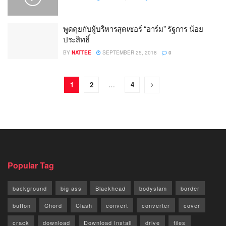
พูดคุยกับผู้บริหารสุดเซอร์ “อาร์ม” รัฐการ น้อย
ประสิทธิ์
BY
NATTEE
SEPTEMBER 25, 2018
0
1
2
…
4
Popular Tag
background
big ass
Blackhead
bodyslam
border
button
Chord
Clash
convert
converter
cover
crack
download
Download Install
drive
files