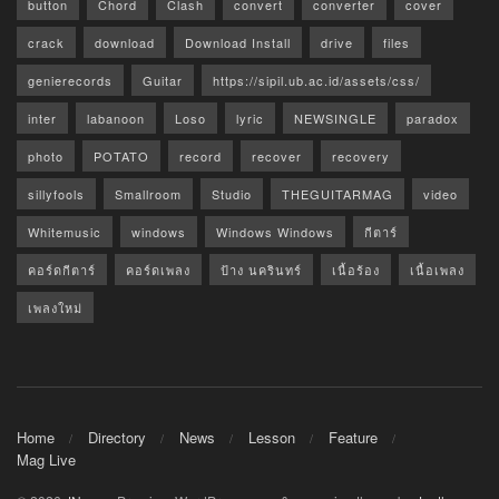
button
Chord
Clash
convert
converter
cover
crack
download
Download Install
drive
files
genierecords
Guitar
https://sipil.ub.ac.id/assets/css/
inter
labanoon
Loso
lyric
NEWSINGLE
paradox
photo
POTATO
record
recover
recovery
sillyfools
Smallroom
Studio
THEGUITARMAG
video
Whitemusic
windows
Windows Windows
กีตาร์
คอร์ดกีตาร์
คอร์ดเพลง
ป้าง นครินทร์
เนื้อร้อง
เนื้อเพลง
เพลงใหม่
Home
Directory
News
Lesson
Feature
Mag Live