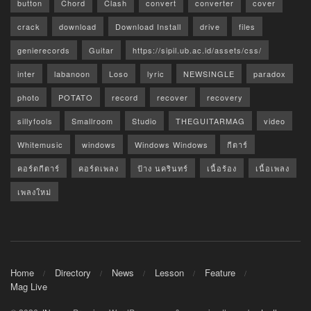
button
Chord
Clash
convert
converter
cover
crack
download
Download Install
drive
files
genierecords
Guitar
https://sipil.ub.ac.id/assets/css/
inter
labanoon
Loso
lyric
NEWSINGLE
paradox
photo
POTATO
record
recover
recovery
sillyfools
Smallroom
Studio
THEGUITARMAG
video
Whitemusic
windows
Windows Windows
กีตาร์
คอร์ดกีตาร์
คอร์ดเพลง
ป้าง นครินทร์
เนื้อร้อง
เนื้อเพลง
เพลงใหม่
Home
Directory
News
Lesson
Feature
Mag Live