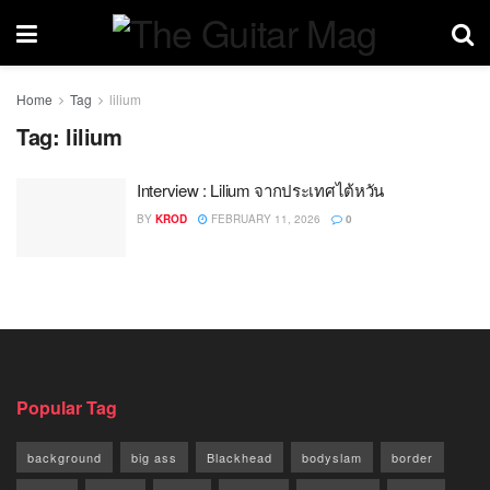
Home
Tag
lilium
Tag:
lilium
Interview : Lilium จากประเทศไต้หวัน
BY
KROD
FEBRUARY 11, 2026
0
Popular Tag
background
big ass
Blackhead
bodyslam
border