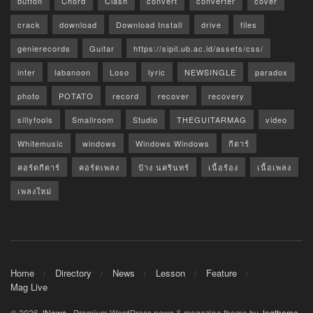
button
Chord
Clash
convert
converter
cover
crack
download
Download Install
drive
files
genierecords
Guitar
https://sipil.ub.ac.id/assets/css/
inter
labanoon
Loso
lyric
NEWSINGLE
paradox
photo
POTATO
record
recover
recovery
sillyfools
Smallroom
Studio
THEGUITARMAG
video
Whitemusic
windows
Windows Windows
กีตาร์
คอร์ดกีตาร์
คอร์ดเพลง
ป้าง นครินทร์
เนื้อร้อง
เนื้อเพลง
เพลงใหม่
Home
Directory
News
Lesson
Feature
Mag Live
© 2026
JNews
- Premium WordPress news & magazine theme by
Jegtheme
.