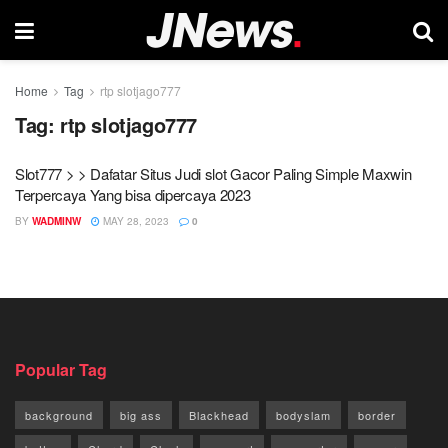
Home
Tag
rtp slotjago777
Tag:
rtp slotjago777
Slot777 > > Dafatar Situs Judi slot Gacor Paling Simple Maxwin
Terpercaya Yang bisa dipercaya 2023
BY
WADMINW
MAY 28, 2023
0
Popular Tag
background
big ass
Blackhead
bodyslam
border