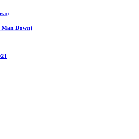
ee Man Down)
021