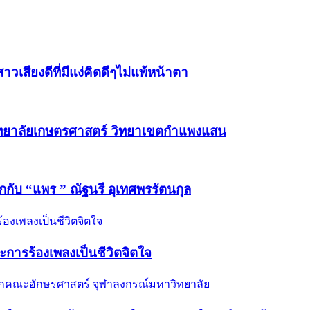
วเสียงดีที่มีแง่คิดดีๆไม่แพ้หน้าตา
วิทยาลัยเกษตรศาสตร์ วิทยาเขตกำแพงแสน
ักกับ “แพร ” ณัฐนรี อุเทศพรรัตนกุล
และการร้องเพลงเป็นชีวิตจิตใจ