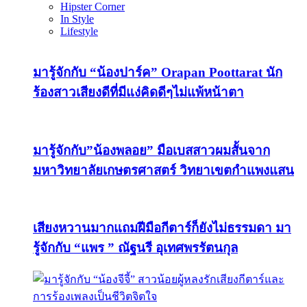
Hipster Corner
In Style
Lifestyle
มารู้จักกับ “น้องปาร์ค” Orapan Poottarat นัก
ร้องสาวเสียงดีที่มีแง่คิดดีๆไม่แพ้หน้าตา
มารู้จักกับ”น้องพลอย” มือเบสสาวผมสั้นจาก
มหาวิทยาลัยเกษตรศาสตร์ วิทยาเขตกำแพงแสน
เสียงหวานมากแถมฝีมือกีตาร์ก็ยังไม่ธรรมดา มา
รู้จักกับ “แพร ” ณัฐนรี อุเทศพรรัตนกุล