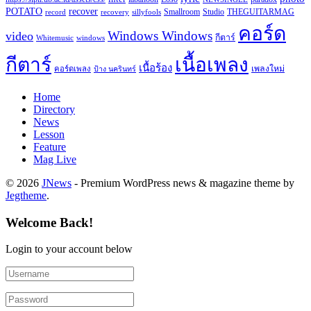
recover
POTATO
record
recovery
sillyfools
Smallroom
Studio
THEGUITARMAG
คอร์ด
Windows Windows
video
กีตาร์
Whitemusic
windows
กีตาร์
เนื้อเพลง
เนื้อร้อง
เพลงใหม่
คอร์ดเพลง
ป้าง นครินทร์
Home
Directory
News
Lesson
Feature
Mag Live
© 2026
JNews
- Premium WordPress news & magazine theme by
Jegtheme
.
Welcome Back!
Login to your account below