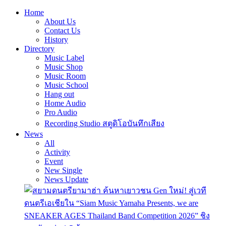
Home
About Us
Contact Us
History
Directory
Music Label
Music Shop
Music Room
Music School
Hang out
Home Audio
Pro Audio
Recording Studio สตูดิโอบันทึกเสียง
News
All
Activity
Event
New Single
News Update