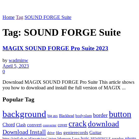
Home
Tag
SOUND FORGE Suite
Tag:
SOUND FORGE Suite
MAGIX SOUND FORGE Pro Suite 2023
by
wadminw
April 5, 2023
0
Download MAGIX SOUND FORGE Pro Suite This article shows
you how to download and install the full version of MAGIX ...
Popular Tag
background
button
border
Blackhead
bodyslam
big ass
crack
download
Chord
Clash
convert
cover
converter
Download Install
Guitar
genierecords
files
drive
lyric
photo
https://sipil.ub.ac.id/assets/css/
inter
paradox
labanoon
Loso
NEWSINGLE