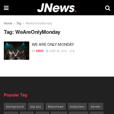
Home
Tag
WeAreOnlyMonday
Tag:
WeAreOnlyMonday
WE ARE ONLY MONDAY
BY
KROD
JUNE 26, 2025
0
Popular Tag
background
big ass
Blackhead
bodyslam
border