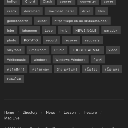
button
Chord
Clash
convert
converter
cover
crack
download
Download Install
drive
files
genierecords
Guitar
https://sipil.ub.ac.id/assets/css/
inter
labanoon
Loso
lyric
NEWSINGLE
paradox
photo
POTATO
record
recover
recovery
sillyfools
Smallroom
Studio
THEGUITARMAG
video
Whitemusic
windows
Windows Windows
กีตาร์
คอร์ดกีตาร์
คอร์ดเพลง
ป้าง นครินทร์
เนื้อร้อง
เนื้อเพลง
เพลงใหม่
Home
Directory
News
Lesson
Feature
Mag Live