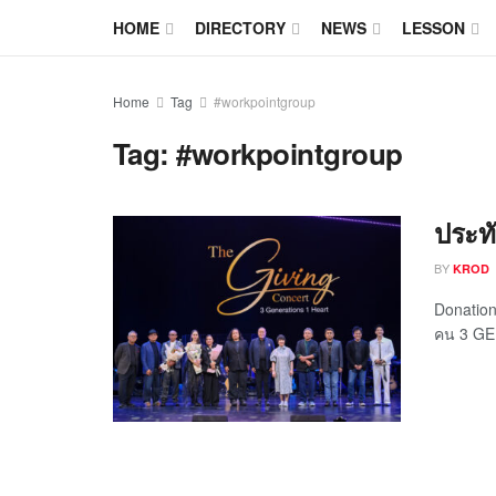
HOME
DIRECTORY
NEWS
LESSON
Home
Tag
#workpointgroup
Tag:
#workpointgroup
ประท
BY
KROD
Donation
คน 3 GEN