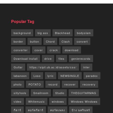
Popular Tag
background
big ass
Blackhead
bodyslam
border
button
Chord
Clash
convert
converter
cover
crack
download
Download Install
drive
files
genierecords
Guitar
https://sipil.ub.ac.id/assets/css/
inter
labanoon
Loso
lyric
NEWSINGLE
paradox
photo
POTATO
record
recover
recovery
sillyfools
Smallroom
Studio
THEGUITARMAG
video
Whitemusic
windows
Windows Windows
กีตาร์
คอร์ดกีตาร์
คอร์ดเพลง
ป้าง นครินทร์