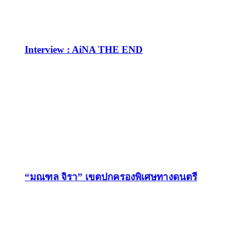
Interview : AiNA THE END
“มณฑล จิรา” เขตปกครองพิเศษทางดนตรี