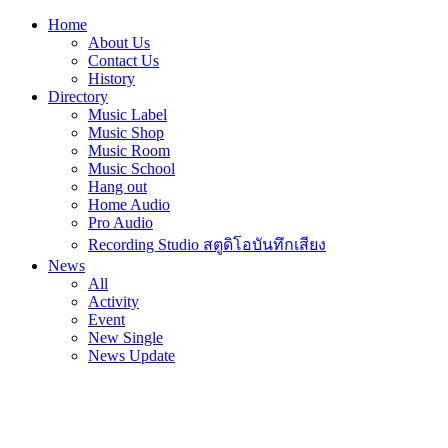
Home
About Us
Contact Us
History
Directory
Music Label
Music Shop
Music Room
Music School
Hang out
Home Audio
Pro Audio
Recording Studio สตูดิโอบันทึกเสียง
News
All
Activity
Event
New Single
News Update