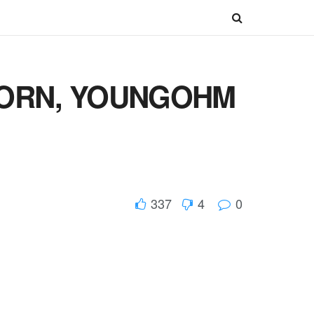
UNTORN, YOUNGOHM
337
4
0