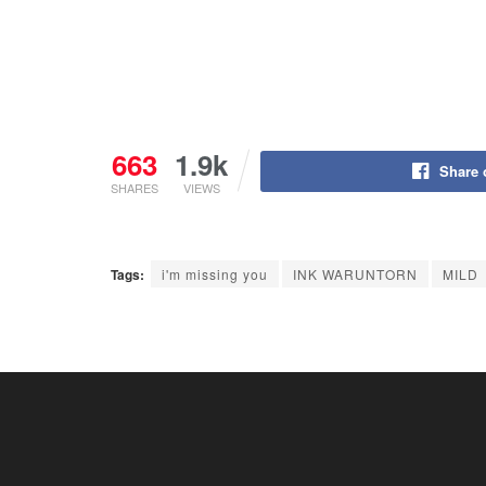
663
1.9k
Share 
SHARES
VIEWS
Tags:
i'm missing you
INK WARUNTORN
MILD