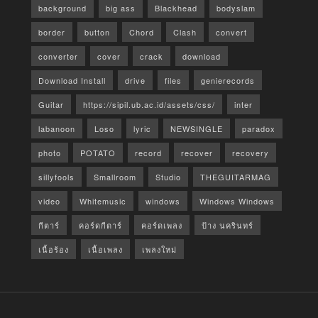
background
big ass
Blackhead
bodyslam
border
button
Chord
Clash
convert
converter
cover
crack
download
Download Install
drive
files
genierecords
Guitar
https://sipil.ub.ac.id/assets/css/
inter
labanoon
Loso
lyric
NEWSINGLE
paradox
photo
POTATO
record
recover
recovery
sillyfools
Smallroom
Studio
THEGUITARMAG
video
Whitemusic
windows
Windows Windows
กีตาร์
คอร์ดกีตาร์
คอร์ดเพลง
ป้าง นครินทร์
เนื้อร้อง
เนื้อเพลง
เพลงใหม่