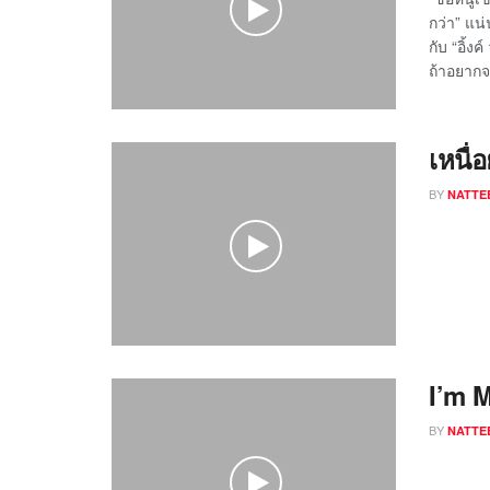
กว่า” แน
กับ “อิ้
ถ้าอยากจะ
เหนื
BY
NATTE
I’m 
BY
NATTE