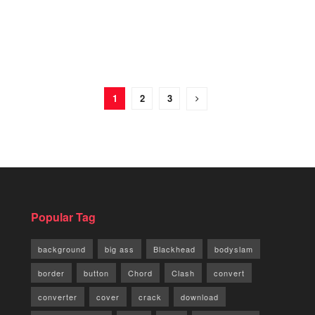
1
2
3
Popular Tag
background
big ass
Blackhead
bodyslam
border
button
Chord
Clash
convert
converter
cover
crack
download