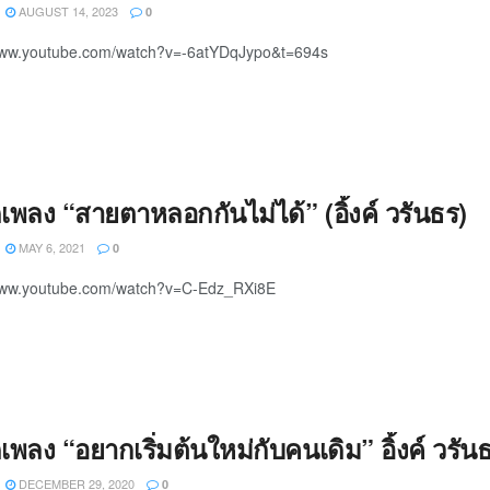
AUGUST 14, 2023
0
/www.youtube.com/watch?v=-6atYDqJypo&t=694s
เพลง “สายตาหลอกกันไม่ได้” (อิ้งค์ วรันธร)
MAY 6, 2021
0
/www.youtube.com/watch?v=C-Edz_RXi8E
เพลง “อยากเริ่มต้นใหม่กับคนเดิม” อิ้งค์ วรัน
DECEMBER 29, 2020
0