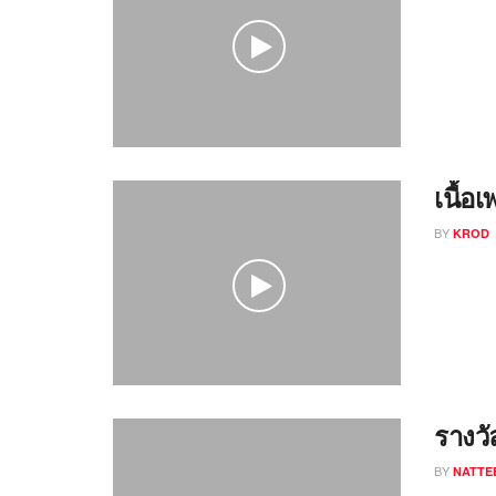
เนื้อ
BY
KROD
รางว
BY
NATTE