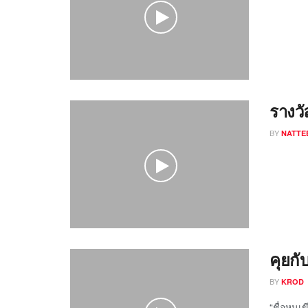
รางว
BY
NATTE
คุยกั
BY
KROD
“ชื่อหนู