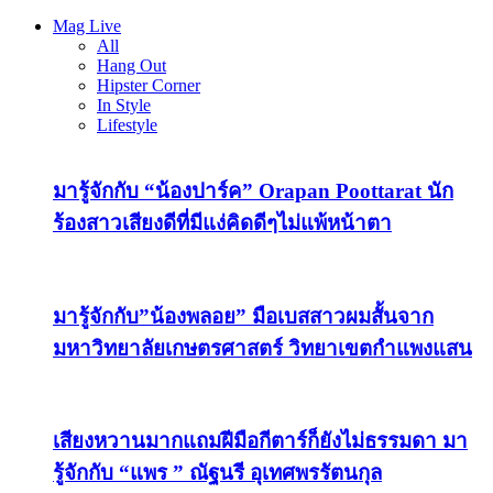
Mag Live
All
Hang Out
Hipster Corner
In Style
Lifestyle
มารู้จักกับ “น้องปาร์ค” Orapan Poottarat นัก
ร้องสาวเสียงดีที่มีแง่คิดดีๆไม่แพ้หน้าตา
มารู้จักกับ”น้องพลอย” มือเบสสาวผมสั้นจาก
มหาวิทยาลัยเกษตรศาสตร์ วิทยาเขตกำแพงแสน
เสียงหวานมากแถมฝีมือกีตาร์ก็ยังไม่ธรรมดา มา
รู้จักกับ “แพร ” ณัฐนรี อุเทศพรรัตนกุล