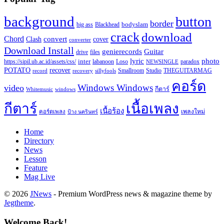
background
button
border
Blackhead
bodyslam
big ass
crack
download
Chord
Clash
convert
cover
converter
Download Install
Guitar
genierecords
files
drive
lyric
photo
https://sipil.ub.ac.id/assets/css/
inter
paradox
labanoon
Loso
NEWSINGLE
recover
POTATO
record
recovery
sillyfools
Smallroom
Studio
THEGUITARMAG
คอร์ด
Windows Windows
video
กีตาร์
Whitemusic
windows
กีตาร์
เนื้อเพลง
เนื้อร้อง
เพลงใหม่
คอร์ดเพลง
ป้าง นครินทร์
Home
Directory
News
Lesson
Feature
Mag Live
© 2026
JNews
- Premium WordPress news & magazine theme by
Jegtheme
.
Welcome Back!