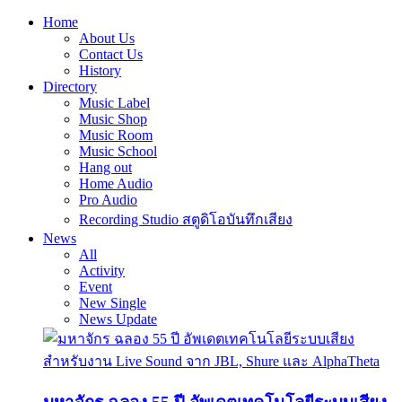
Home
About Us
Contact Us
History
Directory
Music Label
Music Shop
Music Room
Music School
Hang out
Home Audio
Pro Audio
Recording Studio สตูดิโอบันทึกเสียง
News
All
Activity
Event
New Single
News Update