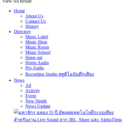
View All Result
Home
About Us
Contact Us
History
Directory
Music Label
Music Shop
Music Room
Music School
Hang out
Home Audio
Pro Audio
Recording Studio สตูดิโอบันทึกเสียง
News
All
Activity
Event
New Single
News Update