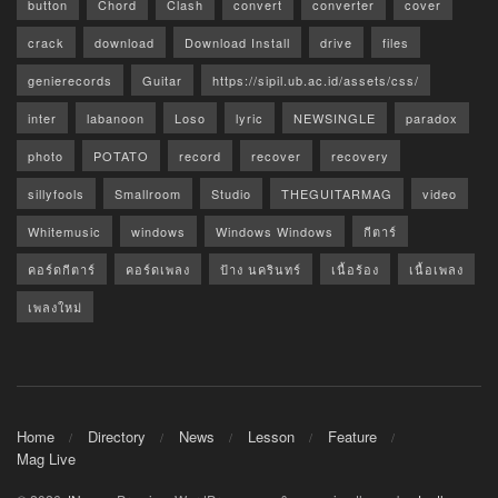
button
Chord
Clash
convert
converter
cover
crack
download
Download Install
drive
files
genierecords
Guitar
https://sipil.ub.ac.id/assets/css/
inter
labanoon
Loso
lyric
NEWSINGLE
paradox
photo
POTATO
record
recover
recovery
sillyfools
Smallroom
Studio
THEGUITARMAG
video
Whitemusic
windows
Windows Windows
กีตาร์
คอร์ดกีตาร์
คอร์ดเพลง
ป้าง นครินทร์
เนื้อร้อง
เนื้อเพลง
เพลงใหม่
Home
Directory
News
Lesson
Feature
Mag Live