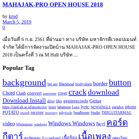
MAHAJAK-PRO OPEN HOUSE 2018
by
krod
March 5, 2019
0
เมื่อวันที่ 6 ก.ย. 2561 ที่ผ่านมา ทาง บริษัท มหาจักรดีเวลอปเมนท์
จำกัด ได้มีการจัดงานเปิดบ้าน MAHAJAK-PRO OPEN HOUSE
2018 เป็นครั้งที่ 3 ณ M Hall บริษัท ...
Popular Tag
background
button
border
Blackhead
bodyslam
big ass
crack
download
Chord
Clash
convert
cover
converter
Download Install
Guitar
genierecords
files
drive
lyric
photo
https://sipil.ub.ac.id/assets/css/
inter
paradox
labanoon
Loso
NEWSINGLE
recover
POTATO
record
recovery
sillyfools
Smallroom
Studio
THEGUITARMAG
คอร์ด
Windows Windows
video
กีตาร์
Whitemusic
windows
กีตาร์
เนื้อเพลง
เนื้อร้อง
เพลงใหม่
คอร์ดเพลง
ป้าง นครินทร์