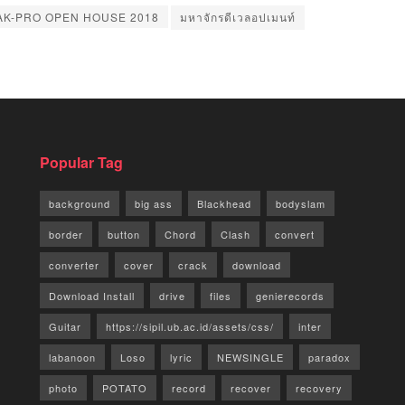
K-PRO OPEN HOUSE 2018
มหาจักรดีเวลอปเมนท์
Popular Tag
background
big ass
Blackhead
bodyslam
border
button
Chord
Clash
convert
converter
cover
crack
download
Download Install
drive
files
genierecords
Guitar
https://sipil.ub.ac.id/assets/css/
inter
labanoon
Loso
lyric
NEWSINGLE
paradox
photo
POTATO
record
recover
recovery