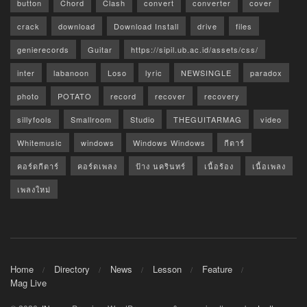
button
Chord
Clash
convert
converter
cover
crack
download
Download Install
drive
files
genierecords
Guitar
https://sipil.ub.ac.id/assets/css/
inter
labanoon
Loso
lyric
NEWSINGLE
paradox
photo
POTATO
record
recover
recovery
sillyfools
Smallroom
Studio
THEGUITARMAG
video
Whitemusic
windows
Windows Windows
กีตาร์
คอร์ดกีตาร์
คอร์ดเพลง
ป้าง นครินทร์
เนื้อร้อง
เนื้อเพลง
เพลงใหม่
Home
Directory
News
Lesson
Feature
Mag Live