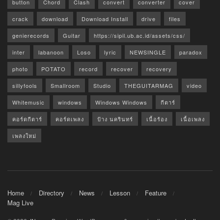
button
Chord
Clash
convert
converter
cover
crack
download
Download Install
drive
files
genierecords
Guitar
https://sipil.ub.ac.id/assets/css/
inter
labanoon
Loso
lyric
NEWSINGLE
paradox
photo
POTATO
record
recover
recovery
sillyfools
Smallroom
Studio
THEGUITARMAG
video
Whitemusic
windows
Windows Windows
กีตาร์
คอร์ดกีตาร์
คอร์ดเพลง
ป้าง นครินทร์
เนื้อร้อง
เนื้อเพลง
เพลงใหม่
Home
Directory
News
Lesson
Feature
Mag Live