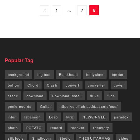
1
…
7
8
Popular Tag
background
big ass
Blackhead
bodyslam
border
button
Chord
Clash
convert
converter
cover
crack
download
Download Install
drive
files
genierecords
Guitar
https://sipil.ub.ac.id/assets/css/
inter
labanoon
Loso
lyric
NEWSINGLE
paradox
photo
POTATO
record
recover
recovery
sillyfools
Smallroom
Studio
THEGUITARMAG
video