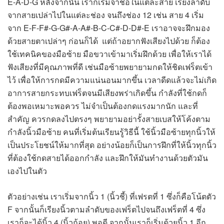
E-A-D-G หลังจากนั้น เราก็เริ่มจำชื่อในแต่ละสาย เรียงลำดับ
จากสายเปล่าไปในแต่ละช่อง จนถึงช่อง 12 เช่น สาย 4 เริ่ม
จาก E-F-F#-G-G#-A-A#-B-C-C#-D-D#-E เราอาจจะฝึกมอง
ด้วยสายตาเปล่าๆ ก่อนก็ได้ แต่ถ้าอยากฟังเสียงไปด้วย ก็ต้อง
ใช้เทคนิคของมือซ้าย มือขวาเข้ามาเริ่มฝึกด้วย เพื่อให้เราได้
ฟังเสียงที่มีคุณภาพที่ดี เช่นมือซ้ายพยายามกดให้ชิดเฟร็ตเข้า
ไว้ เพื่อให้การกดมีความแน่นอนมากขึ้น เวลาดีดแล้วจะไม่เกิด
อาการสายกระทบเฟร็ตจนมีเสียงพร่าเกิดขึ้น กำลังที่ใช้กดก็
ต้องพอเหมาะพอควร ไม่จำเป็นต้องกดแรงมากนัก และที่
สำคัญ ควรกดลงไปตรงๆ พยายามอย่ารั้งสายเบสให้โค้งตาม
กำลังนิ้วมือซ้าย คนที่เริ่มต้นเรียนรู้วิธีนี้ ใช้นิ้วมือซ้ายทุกนิ้วให้
เป็นประโยชน์ให้มากที่สุด อย่างน้อยก็เป็นการฝึกที่ให้นิ้วทุกนิ้ว
ที่ต้องใช้กดสายได้ออกกำลัง และฝึกให้มันทำงานด้วยตัวมัน
เองไปในตัว
ตัวอย่างเช่น เราเริ่มจากนิ้ว 1 (นิ้วชี้) ที่เฟรตที่ 1 ซึ่งก็คือโน้ตตัว
F จากนั้นก็เรียงนิ้วตามลำดับของเฟร็ตไปจนถึงเฟร็ตที่ 4 ซึ่ง
เราก็จะได้นิ้ว 4 (นิ้วก้อย) พอดี จากนั้นเราก็เริ่มด้วยนิ้ว 1 อีก