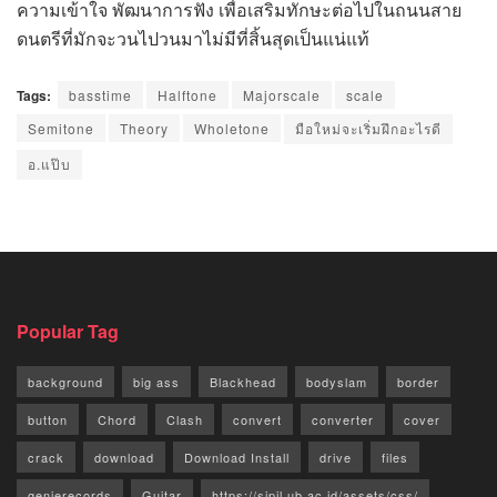
ความเข้าใจ พัฒนาการฟัง เพื่อเสริมทักษะต่อไปในถนนสาย
ดนตรีที่มักจะวนไปวนมาไม่มีที่สิ้นสุดเป็นแน่แท้
Tags:
basstime
Halftone
Majorscale
scale
Semitone
Theory
Wholetone
มือใหม่จะเริ่มฝึกอะไรดี
อ.แป๊บ
Popular Tag
background
big ass
Blackhead
bodyslam
border
button
Chord
Clash
convert
converter
cover
crack
download
Download Install
drive
files
genierecords
Guitar
https://sipil.ub.ac.id/assets/css/