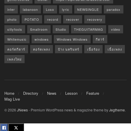
inter
labanoon
Loso
lyric
NEWSINGLE
paradox
photo
POTATO
record
recover
recovery
sillyfools
Smallroom
Studio
THEGUITARMAG
video
Whitemusic
windows
Windows Windows
กีตาร์
คอร์ดกีตาร์
คอร์ดเพลง
ป้าง นครินทร์
เนื้อร้อง
เนื้อเพลง
เพลงใหม่
Home
Directory
News
Lesson
Feature
Mag Live
© 2026
JNews
- Premium WordPress news & magazine theme by
Jegtheme
.