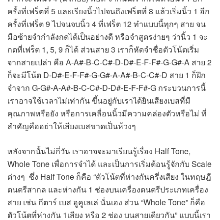
ครั้งที่เฟร็ตที่ 5 และเรียงนิ้วไปจนถึงเฟร็ตที่ 8 แล้วเริ่มนิ้ว 1 อีก
ครั้งที่เฟร็ต 9 ไปจนจบนิ้ว 4 ที่เฟร็ต 12 ทำแบบนี้ทุกๆ สาย จน
มือซ้ายจำกำลังกดได้เป็นอย่างดี หรือจำสูตรง่ายๆ ว่านิ้ว 1 จะ
กดที่เฟร็ต 1, 5, 9 ก็ได้ ส่วนสาย 3 เราก็หัดจำชื่อตัวโน้ตเริ่ม
จากสายเปล่า คือ A-A#-B-C-C#-D-D#-E-F-F#-G-G#-A สาย 2
ก็จะมีโน้ต D-D#-E-F-F#-G-G#-A-A#-B-C-C#-D สาย 1 ก็ฝึก
จำจาก G-G#-A-A#-B-C-C#-D-D#-E-F-F#-G กระบวนการนี้
เราอาจใช้เวลาไม่เท่ากัน ขึ้นอยู่กับเราได้ยินเสียงเบสที่มี
คุณภาพหรือยัง หรือการเคลื่อนนิ้วมีความคล่องตัวหรือไม่ ที่
สำคัญคืออย่าให้เสียงเบสขาดเป็นห้วงๆ
หลังจากนั้นไม่กี่วัน เราอาจจะมาเรียนรู้เรื่อง Half Tone,
Whole Tone เพื่อการจำได้ และเป็นการเริ่มต้อนรู้จักกับ Scale
ต่างๆ ซึ่ง Half Tone ก็คือ “ตัวโน้ตที่ห่างกันครึ่งเสียง ในทฤษฎี
ดนตรีสากล และห่างกัน 1 ช่องบนเครื่องดนตรีประเภทเครื่อง
สาย เช่น กีตาร์ เบส อูคูเลเล่ นั่นเอง ส่วน “Whole Tone” ก็คือ
ตัวโน้ตที่ห่างกัน 1เสียง หรือ 2 ช่อง บนสายเดียวกัน” แบบนี้เรา