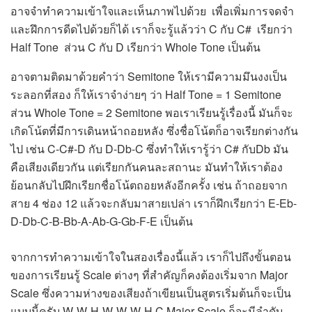
อาจจำทำความเข้าใจและเห็นภาพไปด้วย เพื่อเพิ่มการจดจำ
และฝึกการดีดไปด้วยก็ได้ เราก็จะรู้แล้วว่า C กับ C# เรียกว่า
Half Tone ส่วน C กับ D เรียกว่า Whole Tone เป็นต้น
อาจตามติดมาด้วยคำว่า Semitone ให้เรามีความมึนงงเป็น
ระลอกที่สอง ก็ให้เราจำง่ายๆ ว่า Half Tone = 1 Semitone
ส่วน Whole Tone = 2 Semitone พอเราเรียนรู้เรื่องนี้ มันก็จะ
เกิดโน้ตที่มีการเดินหน้าถอยหลัง ซึ่งชื่อโน้ตก็อาจเรียกต่างกัน
ไป เช่น C-C#-D กับ D-Db-C ซึ่งทำให้เรารู้ว่า C# กับDb มัน
คือเสียงเดียวกัน แต่เรียกกันคนละสถานะ มันทำให้เราต้อง
ย้อนกลับไปฝึกเรียกชื่อโน้ตถอยหลังอีกครั้ง เช่น ถ้าถอยจาก
สาย 4 ช่อง 12 แล้วจะกลับมาสายเปล่า เราก็ฝึกเรียกว่า E-Eb-
D-Db-C-B-Bb-A-Ab-G-Gb-F-E เป็นต้น
จากการทำความเข้าใจในสองเรื่องนี้แล้ว เราก็ไปถึงขั้นตอน
ของการเรียนรู้ Scale ต่างๆ ที่สำคัญก็คงต้องเริ่มจาก Major
Scale ซึ่งความห่างของเสียงถ้าเขียนเป็นสูตรเริ่มต้นก็จะเป็น
แบบนี้ครับ W-W-H-W-W-W-H C Major Scale ก็จะมีลำดับ