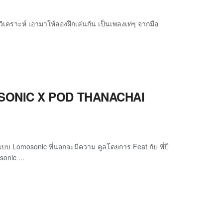
คราะห์ เอามาให้ลองฝึกเล่นกัน เป็นเพลงเท่ๆ จากมือ
OMOSONIC X POD THANACHAI
ในแบบ Lomosonic ที่นอกจะมีความ คูลโดยการ Feat กับ พี่ป๊
onic ...