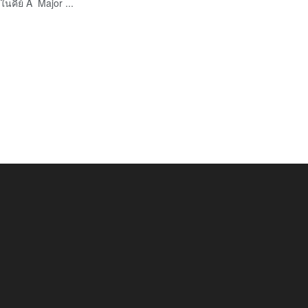
่ในคีย์ A Major ...