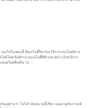
่น่าสนใจในเพลงนี้ คือเมโลดี้กีตาร์จะใช้การเล่นโดยมีการ
ลด์โดยเริ่มมีการเล่นเมโลดี้ที่ข้ามสายบ้าง End มีการ
ท่งสไลด์ที่เฟร็ต 12 ...
่ต้องร้องอุทานว่า โอโห!! มันขนาดนี้เชียว ลองมาดูกันว่าจะมี