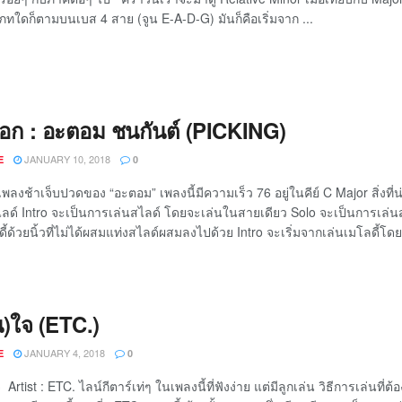
ภทใดก็ตามบนเบส 4 สาย (จูน E-A-D-G) มันก็คือเริ่มจาก ...
บอก : อะตอม ชนกันต์ (PICKING)
JANUARY 10, 2018
E
0
เพลงช้าเจ็บปวดของ “อะตอม” เพลงนี้มีความเร็ว 76 อยู่ในคีย์ C Major สิ่งที
ไลด์ Intro จะเป็นการเล่นสไลด์ โดยจะเล่นในสายเดียว Solo จะเป็นการเล่นสไ
ี้ด้วยนิ้วที่ไม่ได้ผสมแท่งสไลด์ผสมลงไปด้วย Intro จะเริ่มจากเล่นเมโลดี้โดยแ
น)ใจ (ETC.)
JANUARY 4, 2018
E
0
 Artist : ETC. ไลน์กีตาร์เท่ๆ ในเพลงนี้ที่ฟังง่าย แต่มีลูกเล่น วิธีการเล่นที