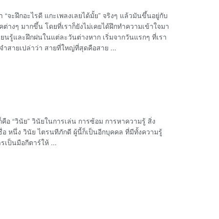
จะฝึกอะไรดี แกะเพลงเลยได้มั้ย” จริงๆ แล้วมันขึ้นอยู่กับ
่างๆ มากขึ้น โดยที่เราก็ยังไม่เคยได้ฝึกทำความเข้าใจมา
เรียนรู้และฝึกฝนในแต่ละวันต่างหาก เริ่มจากวันแรกๆ ที่เรา
จำสายเปล่าว่า สายที่ใหญ่ที่สุดคือสาย ...
คือ “วินัย” วินัยในการเล่น การซ้อม การหาความรู้ สิ่ง
ึ่ง วินัย ไตรนทีภักดี ผู้นี้ก็เป็นอีกบุคคล ที่มีทั้งความรู้
ป็นมือกีตาร์ให้ ...