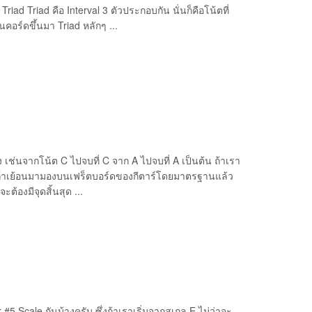
 Triad Triad คือ Interval 3 ตัวประกอบกัน นั่นก็คือโน้ตที่
็นคอร์ดขึ้นมา Triad หลักๆ ...
ูง เช่นจากโน้ต C ไปจบที่ C จาก A ไปจบที่ A เป็นต้น ถ้าเรา
ต่ถ้าเย้อนมามองบนเฟร็ตบอร์ดของกีตาร์โดยมาตรฐานแล้ว
ต้องมีจุดสิ้นสุด ...
 #5 Scale กันบ้างครับ ซึ่งถ้าเราเริ่มจากสเกล E ไม่ว่าจะ