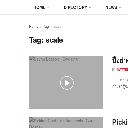
HOME
DIRECTORY
NEWS
Home
Tag
scale
Tag:
scale
ปิ้งย
BY
NATTE
การสร้าง
ถ้าเรารู้
Pick