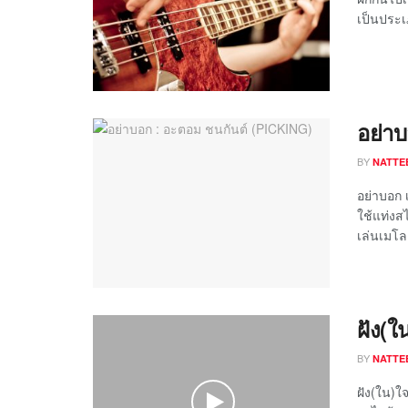
เป็นประเ
อย่า
BY
NATTE
อย่าบอก 
ใช้แท่งส
เล่นเมโลด
ฝัง(ใ
BY
NATTE
ฝัง(ใน)ใจ