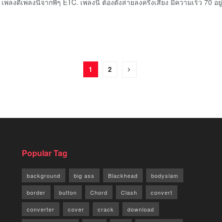
เพลงดีเพลงนี้จากพี่ๆ ETC. เพลงนี้ ต้องตั้งสายลงครึ่งเสียง มีความเร็ว 70 อยู
1
2
Popular Tag
background
big ass
Blackhead
bodyslam
border
button
Chord
Clash
convert
converter
cover
crack
download