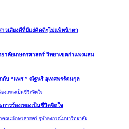
วเสียงดีที่มีแง่คิดดีๆไม่แพ้หน้าตา
วิทยาลัยเกษตรศาสตร์ วิทยาเขตกำแพงแสน
ักกับ “แพร ” ณัฐนรี อุเทศพรรัตนกุล
และการร้องเพลงเป็นชีวิตจิตใจ