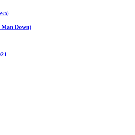
ee Man Down)
021