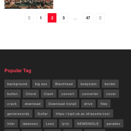
1
2
3
…
47
Popular Tag
background
big ass
Blackhead
bodyslam
border
button
Chord
Clash
convert
converter
cover
crack
download
Download Install
drive
files
genierecords
Guitar
https://sipil.ub.ac.id/assets/css/
inter
labanoon
Loso
lyric
NEWSINGLE
paradox