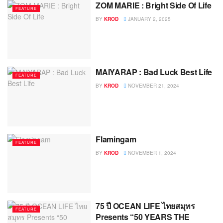
ZOM MARIE : Bright Side Of Life
FEATURE
BY
KROD
JANUARY 2, 2025
MAIYARAP : Bad Luck Best Life
FEATURE
BY
KROD
NOVEMBER 21, 2024
Flamingam
FEATURE
BY
KROD
NOVEMBER 1, 2024
75 ปี OCEAN LIFE ไทยสมุทร
FEATURE
Presents “50 YEARS THE