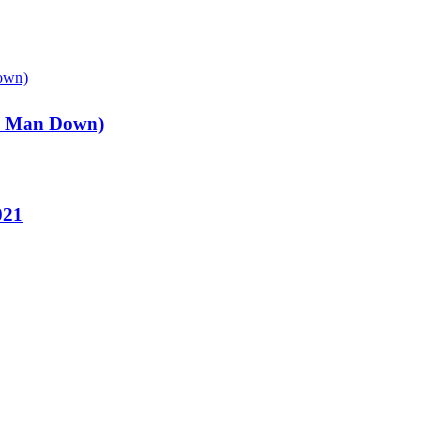
ee Man Down)
021