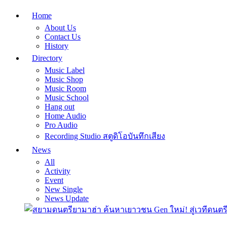
Home
About Us
Contact Us
History
Directory
Music Label
Music Shop
Music Room
Music School
Hang out
Home Audio
Pro Audio
Recording Studio สตูดิโอบันทึกเสียง
News
All
Activity
Event
New Single
News Update